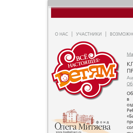
О НАС
УЧАСТНИКИ
ВОЗМОЖН
Ma
К
П
Au
Об
Об
в 
оз
Ре
«Б
пр
со