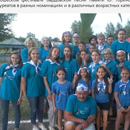
ошеском фестивале бардовской песни памяти Ю. Горин
уреатов в разных номинациях и в различных возрастных кате