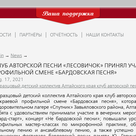
Ваша поддержка
ОСТИ
ПАРТНЁРЫ
ОТЧЁТНОСТЬ
НАШИ КОНТАКТЫ
→
→
in
News
ЛУБ АВТОРСКОЙ ПЕСНИ «ЛЕСОВИЧОК» ПРИНЯЛ УЧ
РОФИЛЬНОЙ СМЕНЕ «БАРДОВСКАЯ ПЕСНЯ»
g. 17, 2021
разцовый детский коллектив Алтайского края клуб авторской пе
разцовый детский коллектив Алтайского края клуб авторск
краевой профильной смене «Бардовская песня», котор
доровительном лагере «Спутник» Завьяловского района, Алта
бята с удовольствием принимали участие в вечерних мероп
ард-старт», концерт «Не бардовской песни»;
повышали уро
офильных мастер-классах
по микрофонной практике, об
льному пению и ансамблевому пению
, а также успешно 