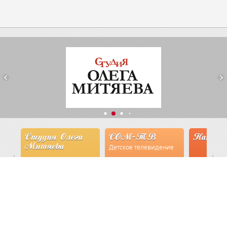
Студия Олега
СОМ-ТВ
Наши экспе
Митяева
Детское телевидение
read more
Смотрим
read more