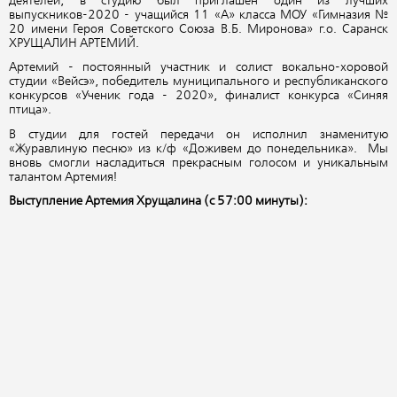
деятелей, в студию был приглашён один из лучших
выпускников-2020 - учащийся 11 «А» класса МОУ «Гимназия №
20 имени Героя Советского Союза В.Б. Миронова» г.о. Саранск
ХРУЩАЛИН АРТЕМИЙ.
Артемий - постоянный участник и солист вокально-хоровой
студии «Вейсэ», победитель муниципального и республиканского
конкурсов «Ученик года - 2020», финалист конкурса «Синяя
птица».
В студии для гостей передачи он исполнил знаменитую
«Журавлиную песню» из к/ф «Доживем до понедельника». Мы
вновь смогли насладиться прекрасным голосом и уникальным
талантом Артемия!
Выступление Артемия Хрущалина (с 57:00 минуты):