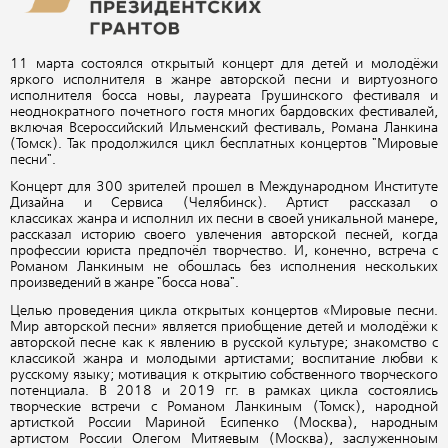
11 марта состоялся открытый концерт для детей и молодёжи
яркого исполнителя в жанре авторской песни и виртуозного
исполнителя босса новы, лауреата Грушинского фестиваля и
неоднократного почетного гостя многих бардовских фестивалей,
включая Всероссийский Ильменский фестиваль, Романа Ланкина
(Томск). Так продолжился цикл бесплатных концертов "Мировые
песни".
Концерт для 300 зрителей прошел в Международном Институте
Дизайна и Сервиса (Челябинск). Артист рассказал о
классиках
жанра и исполнил их песни в своей уникальной манере,
рассказал историю своего увлечения авторской песней, когда
профессии юриста предпочёл творчество. И, конечно, встреча с
Романом Ланкиным не обошлась без исполнения нескольких
произведений в жанре "босса нова".
Целью проведения цикла открытых концертов «Мировые песни.
Мир авторской песни» является приобщение детей и молодёжи к
авторской песне как к явлению в русской культуре; знакомство с
классикой жанра и молодыми артистами; воспитание любви к
русскому языку; мотивация к открытию собственного творческого
потенциала. В 2018 и 2019 гг. в рамках цикла состоялись
творческие встречи с Романом Ланкиным (Томск), народной
артисткой России Мариной Есипенко (Москва), народным
артистом России Олегом Митяевым (Москва), заслуженноым