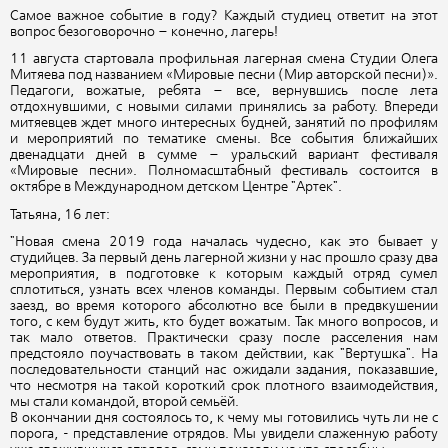
Самое важное событие в году? Каждый студиец ответит на этот
вопрос безоговорочно – конечно, лагерь!
11 августа стартовала профильная лагерная смена Студии Олега
Митяева под названием «Мировые песни (Мир авторской песни)».
Педагоги, вожатые, ребята – все, вернувшись после лета
отдохнувшими, с новыми силами принялись за работу. Впереди
митяевцев ждет много интересных будней, занятий по профилям
и мероприятий по тематике смены. Все события ближайших
двенадцати дней в сумме – уральский вариант фестиваля
«Мировые песни». Полномасштабный фестиваль состоится в
октябре в Международном детском Центре "Артек".
Татьяна, 16 лет:
"Новая смена 2019 года началась чудесно, как это бывает у
студийцев. За первый день лагерной жизни у нас прошло сразу два
мероприятия, в подготовке к которым каждый отряд сумел
сплотиться, узнать всех членов команды. Первым событием стал
заезд, во время которого абсолютно все были в предвкушении
того, с кем будут жить, кто будет вожатым. Так много вопросов, и
так мало ответов. Практически сразу после расселения нам
предстояло поучаствовать в таком действии, как "Вертушка". На
последовательности станций нас ожидали задания, показавшие,
что несмотря на такой короткий срок плотного взаимодействия,
мы стали командой, второй семьёй.
В окончании дня состоялось то, к чему мы готовились чуть ли не с
порога, - представление отрядов. Мы увидели слаженную работу