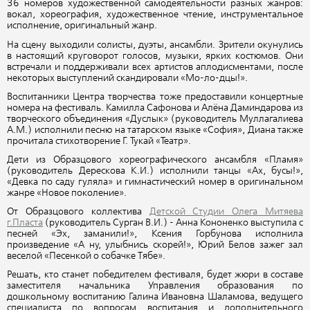
36 номеров художественной самодеятельности разных жанров:
вокал, хореография, художественное чтение, инструментальное
исполнение, оригинальный жанр.
На сцену выходили солисты, дуэты, ансамбли. Зрители окунулись
в настоящий круговорот голосов, музыки, ярких костюмов. Они
встречали и поддерживали всех артистов аплодисментами, после
некоторых выступлений скандировали «Мо-ло-дцы!».
Воспитанники Центра творчества тоже предоставили концертные
номера на фестиваль. Камилла Сафонова и Алёна Даминдарова из
творческого объединения «Дуслык» (руководитель Муллагалиева
А.М.) исполнили песню на татарском языке «София», Диана также
прочитала стихотворение Г. Тукай «Театр».
Дети из Образцового хореографического ансамбля «Пламя»
(руководитель Дерескова К.И.) исполнили танцы «Ах, бусы!»,
«Девка по саду гуляла» и гимнастический номер в оригинальном
жанре «Новое поколение».
От Образцового коллектива
Детской Студии Олега Митяева
г.Пласта
(руководитель Сурган В.И.) - Анна Кононенко выступила с
песней «Эх, заманили!», Ксения Горбунова исполнила
произведение «А ну, улыбнись скорей!», Юрий Белов зажег зал
веселой «Песенкой о собачке Тябе».
Решать, кто станет победителем фестиваля, будет жюри в составе
заместителя начальника Управления образования по
дошкольному воспитанию Галина Ивановна Шаламова, ведущего
специалиста по вопросам воспитания и дополнительного