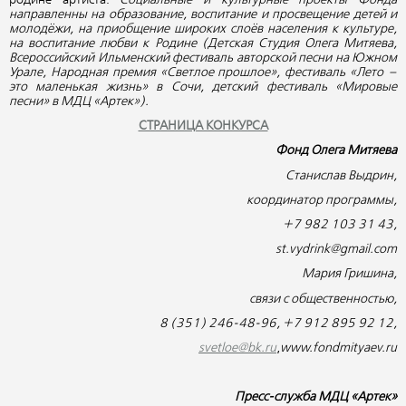
родине артиста.
Социальные и культурные проекты Фонда
направленны на образование, воспитание и просвещение детей и
молодёжи, на приобщение широких слоёв населения к культуре,
на воспитание любви к Родине (Детская Студия Олега Митяева,
Всероссийский Ильменский фестиваль авторской песни на Южном
Урале, Народная премия «Светлое прошлое», фестиваль «Лето –
это маленькая жизнь» в Сочи, детский фестиваль «Мировые
песни» в МДЦ «Артек»).
СТРАНИЦА КОНКУРСА
Фонд Олега Митяева
Станислав Выдрин,
координатор программы,
+7 982 103 31 43,
st.vydrink@gmail.com
Мария Гришина,
связи с общественностью,
8 (351) 246-48-96, +7
912
895 92 12,
svetloe@bk.ru
,
www
.
fondmityaev
.
ru
Пресс-служба МДЦ «Артек»