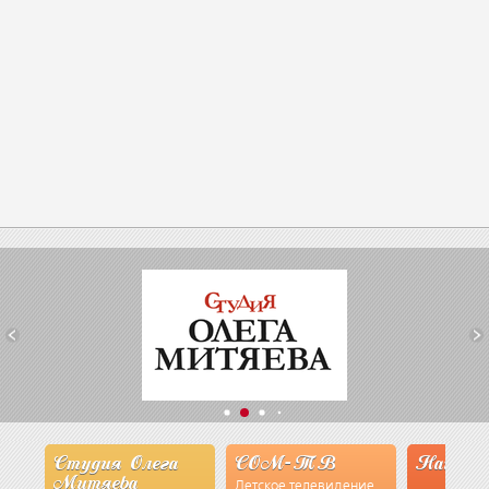
Студия Олега
СОМ-ТВ
Наши э
Митяева
Детское телевидение