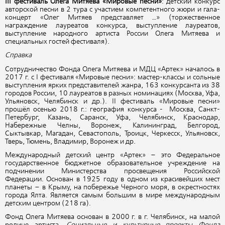
III фестиваль Олега Митяева «Мировые песни»
: детский конкурс
авторской песни в 2 тура с участием компетентного жюри и гала-
концерт «Олег Митяев представляет …» (торжественное
награждение лауреатов конкурса, выступление лауреатов,
выступление народного артиста России Олега Митяева и
специальных гостей фестиваля).
Справка
Сотрудничество Фонда Олега Митяева и МДЦ «Артек» началось в
2017 г. с I фестиваля «Мировые песни»: мастер-классы и сольные
выступления ярких представителей жанра, 163 конкурсанта из 38
городов России, 10 лауреатов в разных номинациях (Москва, Уфа,
Ульяновск, Челябинск и др.). II фестиваль «Мировые песни»
прошёл осенью 2018 г.: география конкурса - Москва, Санкт-
Петербург, Казань, Саранск, Уфа, Челябинск, Краснодар,
Набережные Челны, Воронеж, Калининград, Белгород,
Сыктывкар, Магадан, Севастополь, Троицк, Черкесск, Ульяновск,
Тверь, Тюмень, Владимир, Воронеж и др.
Международный детский центр «Артек» – это Федеральное
государственное бюджетное образовательное учреждение на
подчинении Министерства просвещения Российской
Федерации. Основан в 1925 году в одном из красивейших мест
планеты – в Крыму, на побережье Черного моря, в окрестностях
города Ялта. Является самым большим в мире международным
детским центром (218 га).
Фонд Олега Митяева основан в 2000 г. в г. Челябинск, на малой