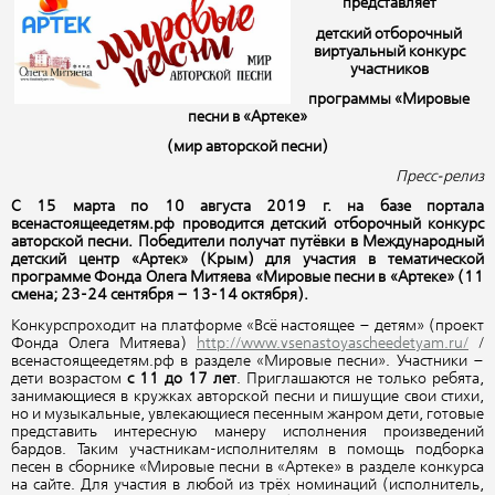
представляет
детский отборочный
виртуальный конкурс
участников
программы «Мировые
песни в «Артеке»
(мир авторской песни)
Пресс-релиз
С 15 марта по 10 августа 2019 г. на базе портала
всенастоящеедетям.рф проводится детский отборочный конкурс
авторской песни. Победители получат путёвки в Международный
детский центр «Артек» (Крым) для участия в тематической
программе Фонда Олега Митяева «Мировые песни в «Артеке» (11
смена; 23-24 сентября – 13-14 октября).
Конкурспроходит на платформе «Всё настоящее – детям» (проект
Фонда Олега Митяева)
http://www.vsenastoyascheedetyam.ru/
/
всенастоящеедетям.рф в разделе «Мировые песни». Участники –
дети возрастом
с 11 до 17 лет
. Приглашаются не только ребята,
занимающиеся в кружках авторской песни и пишущие свои стихи,
но и музыкальные, увлекающиеся песенным жанром дети, готовые
представить интересную манеру исполнения произведений
бардов. Таким участникам-исполнителям в помощь подборка
песен в сборнике «Мировые песни в «Артеке» в разделе конкурса
на сайте. Для участия в любой из трёх номинаций (исполнитель,