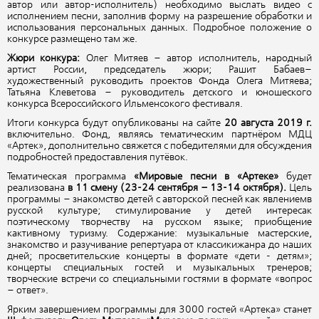
автор или автор-исполнитель) необходимо выслать видео с
исполнением песни, заполнив форму на разрешение обработки и
использования персональных данных. Подробное положение о
конкурсе размещено там же.
Жюри конкура:
Олег Митяев – автор исполнитель, народный
артист России, председатель жюри; Рашит Бабаев–
художественный руководить проектов Фонда Олега Митяева;
Татьяна Клеветова – руководитель детского и юношеского
конкурса Всероссийского Ильменсокого фестиваля.
Итоги конкурса будут опубликованы на сайте
20 августа 2019 г.
включительно. Фонд, являясь тематическим партнёром МДЦ
«Артек», дополнительно свяжется с победителями для обсуждения
подробностей предоставления путёвок.
Тематическая программа
«Мировые песни в «Артеке»
будет
реализована
в 11 смену (
23-24 сентября – 13-14 октября
).
Цель
программы – знакомство детей с авторской песней как явлениемв
русской культуре; стимулирование у детей интересак
поэтическому творчеству на русском языке; приобщение
кактивному туризму. Содержание: музыкальные мастерские,
знакомство и разучивание репертуара от классикижанра до наших
дней; просветительские концерты в формате «дети - детям»;
концерты специальных гостей и музыкальных тренеров;
творческие встречи со специальными гостями в формате «вопрос
– ответ».
Ярким завершением программы для 3000 гостей «Артека» станет