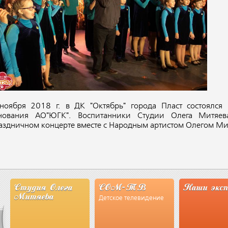
ноября 2018 г. в ДК "Октябрь" города Пласт состоялся
нования АО"ЮГК". Воспитанники Студии Олега Митяев
аздничном концерте вместе с Народным артистом Олегом М
Студия Олега
СОМ-ТВ
Наши экс
Митяева
Детское телевидение