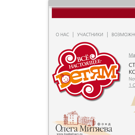
О НАС
УЧАСТНИКИ
ВОЗМОЖН
Ma
С
К
No
1 