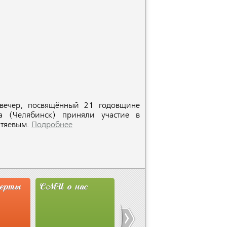
 вечер, посвящённый 21 годовщине
а (Челябинск) приняли участие в
итяевым.
Подробнее
перты
СМИ о нас
Новости
Сту
Ассоциации
Мит