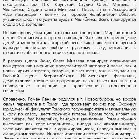
школьников им. Н.К. Крупской, Студии Олега Митяева г.
Челябинск, Студии Олега Митяева г. Пласт, антенн Ассоциации
«Всё настоящее - детям» из городов Челябинской области;
учащиеся школ и студенты вузов г. Челябинск. Всего планируется
около 500 зрителей.
Целью проведения цикла открытых концертов «Мир авторской
песни. От классики жанра до наших дней» является приобщение
детей и молодёжи к авторской песне как к явлению в русской
культуре; воспитание любви к русскому языку; мотивация к
открытию собственного творческого потенциала.
В рамках цикла Фонд Олега Митяева планирует организацию
концертов как именитых представителей авторской песни, так и
новых ярких артистов, которые, в частности, уже выступали на
Главной сцене Всероссийского Ильменского фестиваля,
демонстрируя свежие интерпретации давно известных песен и
современные тенденции в произведениях собственного
сочинения.
Справочно. Роман Ланкин родился в г. Новосибирске, но вскоре
семья переехала в г. Томск, где проживает до сих пор. Окончил
юридический факультет Томского госуниверситета и музыкальную
школу по классу шестиструнной гитары. Кроме того, играет на
бас-гитаре, бас-балалайке, банджо и мандолине. Роман обычно
выступает как соло-исполнитель, иногда как аккомпаниатор,
частенько является еще и аранжировщиком, изредка выпадая в
амплуа композитора. Иногда читает свои поэтические миниатюры.