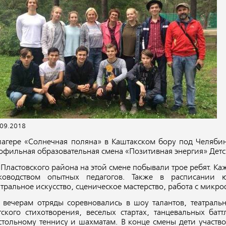
.09.2018
лагере «Солнечная поляна» в Каштакском бору под Челяби
офильная образовательная смена «Позитивная энергия» Детс
 Пластовского района на этой смене побывали трое ребят. К
ководством опытных педагогов. Также в расписании 
атральное искусство, сценическое мастерство, работа с микр
 вечерам отряды соревновались в шоу талантов, театральн
тского стихотворения, веселых стартах, танцевальных бат
стольному теннису и шахматам. В конце смены дети участв