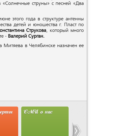
в «Солнечные струны» с песней «Два
 июне
этого года в
структуре антенны
ества детей и юношества г. Пласт
по
онстантина Струкова
, который много
е -
Валерий Сурган.
га Митяева
в
Челябинск
е
назначен
ее
перты
СМИ о нас
Новости
Сту
Ассоциации
Мит