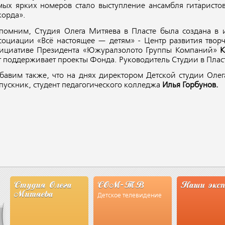
мых ярких номеров стало выступление ансамбля гитаристо
корда».
помним,
Студия Олега Митяева
в
Пласт
е была
создана в
социации «Всё настоящее — детям» - Центр развития творч
ициативе Президента «Южуралзолото
Группы Компаний»
К
т поддерживает проекты Фонда
.
Руководитель Студии в Пласт
бавим также, что на днях директором
Детской студии Оле
пускник,
студент педагогического колледжа
Илья Горбунов.
Студия Олега
СОМ-ТВ
Наши экс
Митяева
Детское телевидение