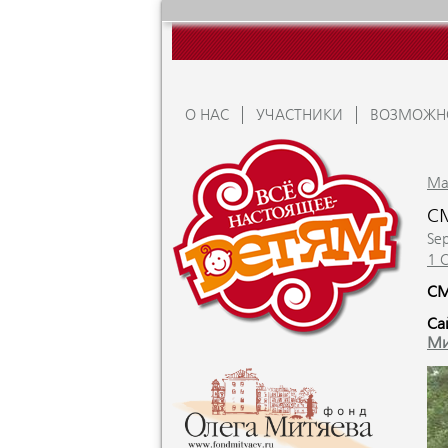
О НАС
УЧАСТНИКИ
ВОЗМОЖН
Ma
С
Se
1 
СМ
Са
Ми