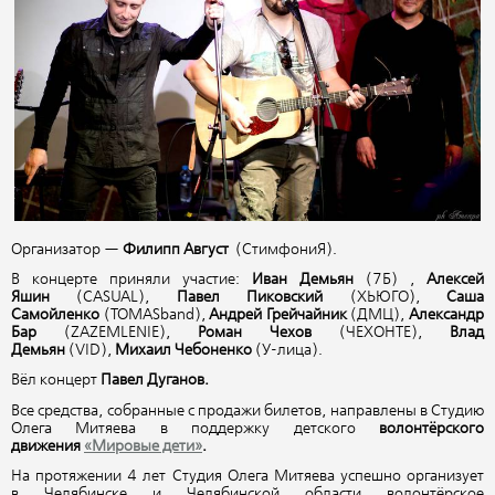
Организатор —
Филипп Август
(СтимфониЯ
).
В концерте приняли участие:
Иван Демьян
(7Б
) ,
Алексей
Яшин
(CASUAL
),
Павел Пиковский
(ХЬЮГО
),
Саша
Самойленко
(TOMAS
band),
Андрей Грейчайник
(ДМЦ
),
Александр
Бар
(ZAZEMLENIE
),
Роман Чехов
(ЧЕХОНТЕ
),
Влад
Демьян
(VID
),
Михаил Чебоненко
(У
-лица).
Вёл концерт
Павел Дуганов.
Все средства, собранные с продажи билетов, направлены в Студию
Олега Митяева в поддержку детского
волонтёрского
движения
«Мировые дети»
.
На протяжении 4 лет Студия Олега Митяева успешно организует
в Челябинске и Челябинской области волонтёрское