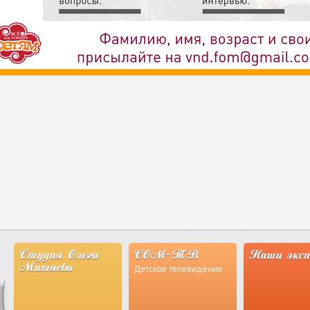
Студия Олега
СОМ-ТВ
Наши экс
Митяева
Детское телевидение