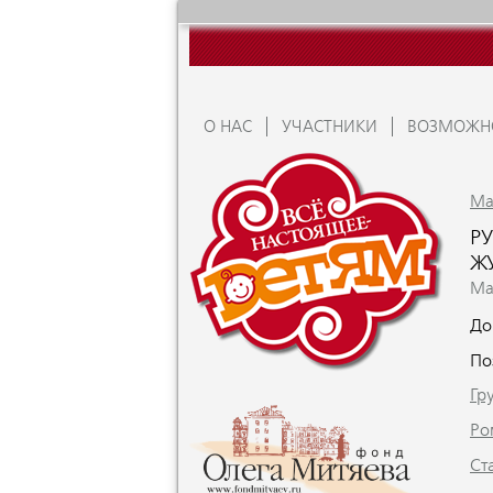
О НАС
УЧАСТНИКИ
ВОЗМОЖН
Ma
РУ
Ж
Ma
До
По
Гр
Ро
Ст