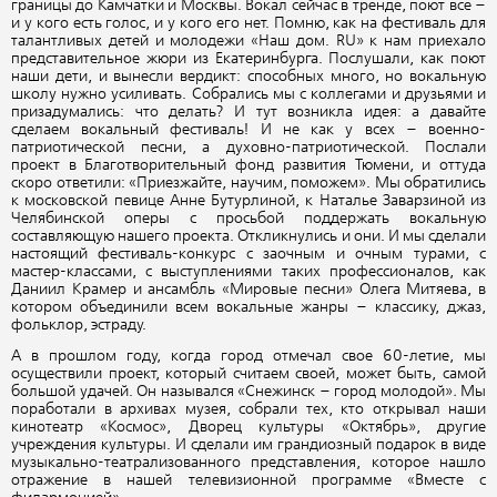
границы до Камчатки и Москвы. Вокал сейчас в тренде, поют все –
и у кого есть голос, и у кого его нет. Помню, как на фестиваль для
талантливых детей и молодежи «Наш дом. RU» к нам приехало
представительное жюри из Екатеринбурга. Послушали, как поют
наши дети, и вынесли вердикт: способных много, но вокальную
школу нужно усиливать. Собрались мы с коллегами и друзьями и
призадумались: что делать? И тут возникла идея: а давайте
сделаем вокальный фестиваль! И не как у всех – военно-
патриотической песни, а духовно-патриотической. Послали
проект в Благотворительный фонд развития Тюмени, и оттуда
скоро ответили: «Приезжайте, научим, поможем». Мы обратились
к московской певице Анне Бутурлиной, к Наталье Заварзиной из
Челябинской оперы с просьбой поддержать вокальную
составляющую нашего проекта. Откликнулись и они. И мы сделали
настоящий фестиваль-конкурс с заочным и очным турами, с
мастер-классами, с выступлениями таких профессионалов, как
Даниил Крамер и ансамбль «Мировые песни» Олега Митяева, в
котором объединили всем вокальные жанры – классику, джаз,
фольклор, эстраду.
А в прошлом году, когда город отмечал свое 60-летие, мы
осуществили проект, который считаем своей, может быть, самой
большой удачей. Он назывался «Снежинск – город молодой»
.
Мы
поработали в архивах музея, собрали тех, кто открывал наши
кинотеатр «Космос», Дворец культуры «Октябрь», другие
учреждения культуры. И сделали им грандиозный подарок в виде
музыкально-театрализованного представления, которое нашло
отражение в нашей телевизионной программе «Вместе с