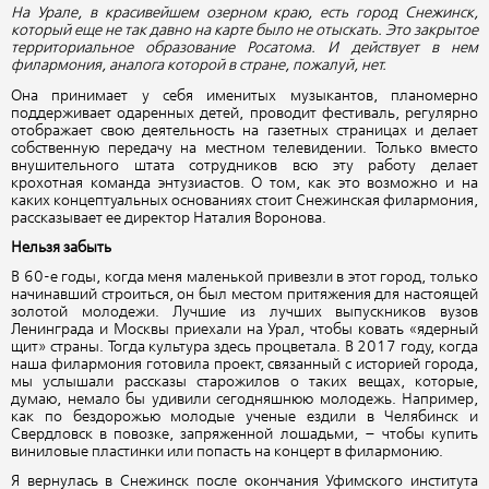
На Урале, в красивейшем озерном краю, есть город Снежинск,
который еще не так давно на карте было не отыскать. Это закрытое
территориальное образование Росатома. И действует в нем
филармония, аналога которой в стране, пожалуй, нет.
Она принимает у себя именитых музыкантов, планомерно
поддерживает одаренных детей, проводит фестиваль, регулярно
отображает свою деятельность на газетных страницах и делает
собственную передачу на местном телевидении. Только вместо
внушительного штата сотрудников всю эту работу делает
крохотная команда энтузиастов. О том, как это возможно и на
каких концептуальных основаниях стоит Снежинская филармония,
рассказывает ее директор Наталия Воронова.
Нельзя забыть
В 60-е годы, когда меня маленькой привезли в этот город, только
начинавший строиться, он был местом притяжения для настоящей
золотой молодежи. Лучшие из лучших выпускников вузов
Ленинграда и Москвы приехали на Урал, чтобы ковать «ядерный
щит» страны. Тогда культура здесь процветала. В 2017 году, когда
наша филармония готовила проект, связанный с историей города,
мы услышали рассказы старожилов о таких вещах, которые,
думаю, немало бы удивили сегодняшнюю молодежь. Например,
как по бездорожью молодые ученые ездили в Челябинск и
Свердловск в повозке, запряженной лошадьми, – чтобы купить
виниловые пластинки или попасть на концерт в филармонию.
Я вернулась в Снежинск после окончания Уфимского института