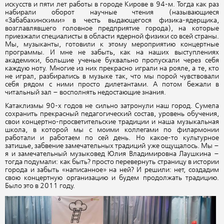
искусств и пяти лет работы в городе Кирове в 94-м. Тогда как раз
набирали оборот научные чтения (называющиеся
«Забабахинскими» в честь выдающегося физика-ядерщика,
возглавлявшего головное предприятие города), на которые
приезжали специалисты в области ядерной физики со всей страны.
Мы, музыканты, готовили к этому мероприятию концертные
программы. И мне не забыть, как на наших выступлениях
академики, большие ученые буквально пропускали через себя
каждую ноту. Многие из них прекрасно играли на рояле, а те, кто
не играл, разбирались в музыке так, что мы порой чувствовали
себя рядом с ними просто дилетантами. А потом бежали в
читальный зал – восполнять недостающие знания.
Катаклизмы 90-х годов не сильно затронули наш город. Сумела
сохранить прекрасный педагогический состав, уровень обучения,
свои концертно-просветительские традиции и наша музыкальная
школа, в которой мы с моими коллегами по филармонии
работали и работаем по сей день. Но какое-то культурное
затишье, забвение замечательных традиций уже ощущалось. Мы –
я и замечательный музыковед Юлия Владимировна Лаушкина –
тогда подумали: как быть? просто перевернуть страницу в истории
города и забыть «написанное» на ней? И решили: нет, создадим
свою концертную организацию и будем продолжать традицию.
Было это в 2011 году.