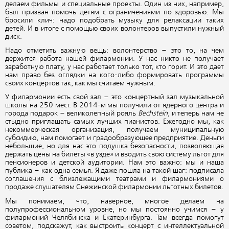
делаем фильмы и специальные проекты. Один из них, например,
был призван помочь детям с ограничениями по здоровью. Мы
бросили клич: надо подобрать музыку для релаксации таких
детей. И в итоге с помощью своих волонтеров выпустили нужный
диск.
Надо отметить важную вещь: волонтерство – это то, на чем
держится работа нашей филармонии. У нас никто не получает
заработную плату, у нас работает только тот, кто горит. И это дает
нам право без оглядки на кого-либо формировать программы
своих концертов так, как мы считаем нужным.
У филармонии есть свой зал – это концертный зал музыкальной
школы на 250 мест. В 2014-м мы получили от ядерного центра и
города подарок – великолепный рояль
Bechstein
, и теперь нам не
стыдно приглашать самых лучших пианистов. Ежегодно мы, как
некоммерческая организация, получаем муниципальную
субсидию, нам помогает и градообразующее предприятие. Деньги
небольшие, но для нас это подушка безопасности, позволяющая
держать цены на билеты «в узде» и вводить свою систему льгот для
пенсионеров и детской аудитории. Нам это важно: мы и наша
публика – как одна семья. Я даже пошла на такой шаг: подписала
соглашения с близлежащими театрами и филармониями о
продаже слушателям Снежинской филармонии льготных билетов.
Мы понимаем, что, наверное, многое делаем на
полупрофессиональном уровне, но мы постоянно учимся – у
филармоний Челябинска и Екатеринбурга. Там всегда помогут
советом, подскажут, как выстроить концерт с интеллектуальной