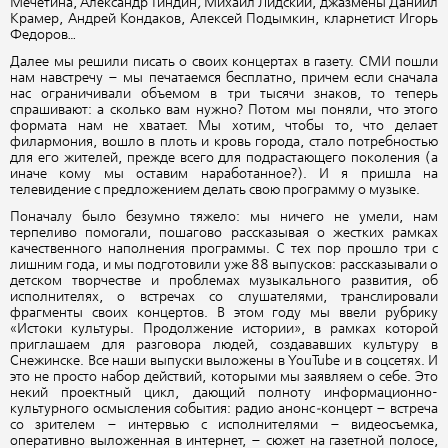
Мечетина, Александр Гиндин
,
Михаил Лидский, джазмены Даниил
Крамер, Андрей Кондаков, Алексей Подымкин, кларнетист Игорь
Федоров…
Далее мы решили писать о своих концертах в газету. СМИ пошли
нам навстречу – мы печатаемся бесплатно, причем если сначала
нас ограничивали объемом в три тысячи знаков, то теперь
спрашивают: а сколько вам нужно? Потом мы поняли, что этого
формата нам не хватает. Мы хотим, чтобы то, что делает
филармония, вошло в плоть и кровь города, стало потребностью
для его жителей, прежде всего для подрастающего поколения (а
иначе кому мы оставим наработанное?). И я пришла на
телевидение с предложением делать свою программу о музыке.
Поначалу было безумно тяжело: мы ничего не умели, нам
терпеливо помогали, пошагово рассказывая о жестких рамках
качественного наполнения программы. С тех пор прошло три с
лишним года, и мы подготовили уже 88 выпусков: рассказывали о
детском творчестве и проблемах музыкального развития, об
исполнителях, о встречах со слушателями, транслировали
фрагменты своих концертов. В этом году мы ввели рубрику
«Истоки культуры. Продолжение истории», в рамках которой
приглашаем для разговора людей, создававших культуру в
Снежинске. Все наши выпуски выложены в YouTube и в соцсетях. И
это не просто набор действий, которыми мы заявляем о себе. Это
некий проектный цикл, дающий полноту информационно-
культурного осмысления события: радио анонс
-
концерт – встреча
со зрителем – интервью с исполнителями – видеосъемка,
оперативно выложенная в интернет, – сюжет на газетной полосе,