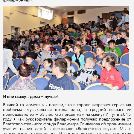
филармонией».
И они скажут: дома – лучше!
В какой-то момент мы поняли, что в городе назревает серьезная
проблема: музыкальная школа одна, а средний возраст ее
преподавателей – 55 лет. Кто придет нам на смену? И тут в 2015
году я как руководитель филармонии получаю предложение от
Благотворительного фонда Владимира Спивакова об организации
участия наших детей в фестивале «Волшебство звука». Мы с
энтузиазмом откликнулись. Написали письмо нашему министру