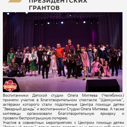
Воспитанники Детской студии Олега Митяева (Челябинск)
приняли участие в Благотворительном спектакле "Щелкунчик",
актёрами которого стали подопечные Центра помощи детям
"Звездный дождь" и воспитанники Студии Олега Митяева. А т
акже
митяевцы организовали благотворительную ярмарку и
провели
беспроигрышную лотерею.
Участие в совместных мероприятиях с Центром помощи детям