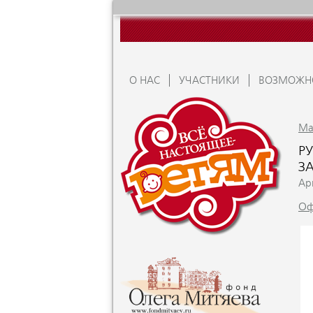
О НАС
УЧАСТНИКИ
ВОЗМОЖН
Ma
РУ
З
Apr
Оф