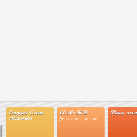
Студия Олега
СОМ-ТВ
Наши экс
Митяева
Детское телевидение