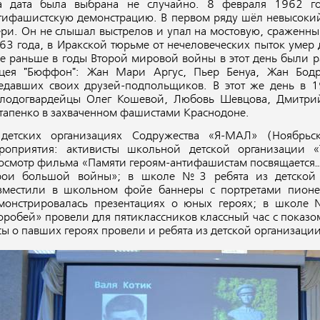
а дата была выбрана не случайно. 8 февраля 1962 
тифашистскую демонстрацию. В первом ряду шёл невысокий
ри. Он не слышал выстрелов и упал на мостовую, сраженны
63 года, в Иракской тюрьме от нечеловеческих пыток умер
е раньше в годы Второй мировой войны в этот день были 
цея "Бюффон": Жан Мари Аргус, Пьер Бенуа, Жан Бодр
едавших своих друзей-подпольщиков. В этот же день в 
лодогвардейцы Олег Кошевой, Любовь Шевцова, Дмитрий
тапенко в захваченном фашистами Краснодоне.
детских организациях Содружества «Я-МАЛ» (Ноябрь
роприятия: активисты школьной детской организаци
осмотр фильма «Памяти героям-антифашистам посвящается
рои большой войны»; в школе №3 ребята из детской о
зместили в школьном фойе баннеры с портретами пионер
монстрировалась презентациях о юных героях; в школе 
оробей» провели для пятиклассников классный час с показ
сы о павших героях провели и ребята из детской организа