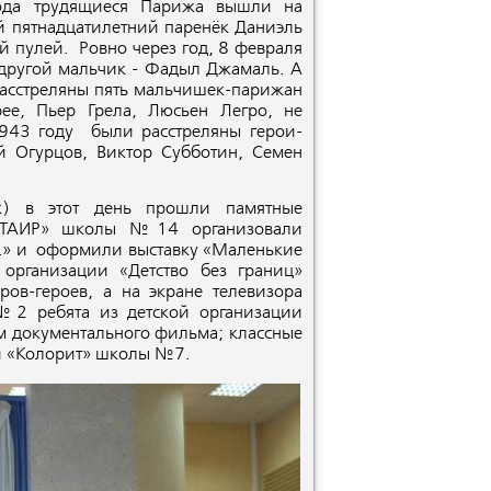
года трудящиеся Парижа вышли на
 пятнадцатилетний паренёк Даниэль
й пулей. Ровно через год, 8 февраля
 другой мальчик - Фадыл Джамаль. А
расстреляны пять мальчишек-парижан
ее, Пьер Грела, Люсьен Легро, не
1943 году были расстреляны герои-
 Огурцов, Виктор Субботин, Семен
ск) в этот день прошли памятные
и «ТАИР» школы №14 организовали
…» и оформили выставку «Маленькие
рганизации «Детство без границ»
ов-героев, а на экране телевизора
№2 ребята из детской организации
ом документального фильма; классные
ции «Колорит» школы №7.