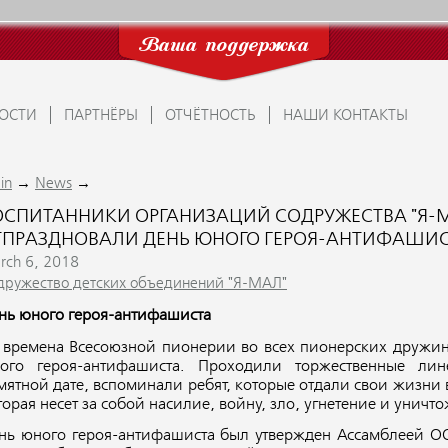
Ваша поддержка
ОСТИ
ПАРТНЁРЫ
ОТЧЁТНОСТЬ
НАШИ КОНТАКТЫ
→
→
in
News
ОСПИТАННИКИ ОРГАНИЗАЦИЙ СОДРУЖЕСТВА "Я-М
ТПРАЗДНОВАЛИ ДЕНЬ ЮНОГО ГЕРОЯ-АНТИФАШИ
rch 6, 2018
дружество детских объединений "Я-МАЛ"
нь юного героя-антифашиста
 времена Всесоюзной пионерии во всех пионерских дружин
ого героя-антифашиста. Проходили торжественные ли
мятной дате, вспоминали ребят, которые отдали свои жизни 
торая несет за собой насилие, войну, зло, угнетение и унич
нь юного героя-антифашиста был утвержден Ассамблеей ОО