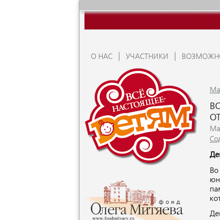
О НАС
УЧАСТНИКИ
ВОЗМОЖН
Ma
В
О
Ma
Со
Де
Во
юн
па
ко
Де