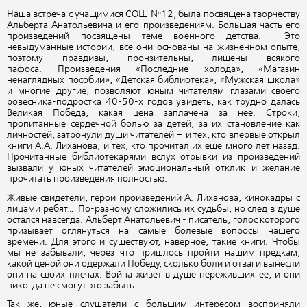
Наша встреча с учащимися СОШ №12, была посвящена творчеству
Альберта Анатольевича и его произведениям. Большая часть его
произведений посвящены теме военного детства. Это
невыдуманные истории, все они основаны на жизненном опыте,
поэтому правдивы, пронзительны, лишены всякого
пафоса. Произведения «Последние холода», «Магазин
ненаглядных пособий», «Детская библиотека», «Мужская школа»
и многие другие, позволяют юным читателям глазами своего
ровесника-подростка 40-50-х годов увидеть, как трудно далась
Великая Победа, какая цена заплачена за нее. Строки,
пропитанные сердечной болью за детей, за их становление как
личностей, затронули души читателей – и тех, кто впервые открыл
книги А.А. Лиханова, и тех, кто прочитал их еще много лет назад.
Прочитанные библиотекарями вслух отрывки из произведений
вызвали у юных читателей эмоциональный отклик и желание
прочитать произведения полностью.
Живые свидетели, герои произведений А. Лиханова, кинокадры с
лицами ребят… По-разному сложились их судьбы, но след в душе
остался навсегда. Альберт Анатольевич - писатель, голос которого
призывает оглянуться на самые болевые вопросы нашего
времени. Для этого и существуют, наверное, такие книги. Чтобы
мы не забывали, через что пришлось пройти нашим предкам,
какой ценой они одержали Победу, сколько боли и отваги вынесли
они на своих плечах. Война живёт в душе переживших её, и они
никогда не смогут это забыть.
Так же, юные слушатели с большим интересом восприняли