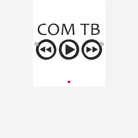
музыки и поэзии «U-235.
Новые песни» от проекта
«Школа Росатома» в ВДЦ
«Орленок»
(Краснодарский край). VII
публикация