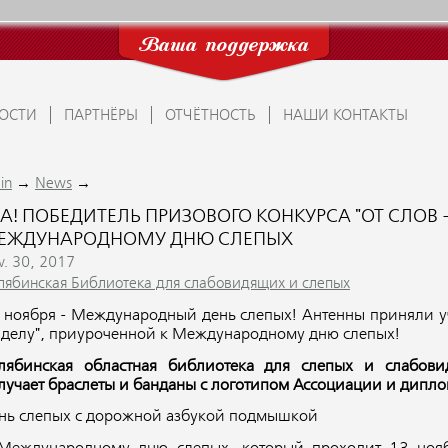
Ваша поддержка
ОСТИ
ПАРТНЁРЫ
ОТЧЁТНОСТЬ
НАШИ КОНТАКТЫ
→
→
in
News
А! ПОБЕДИТЕЛЬ ПРИЗОВОГО КОНКУРСА "ОТ СЛОВ -
ЕЖДУНАРОДНОМУ ДНЮ СЛЕПЫХ
v. 30, 2017
лябинская Библиотека для слабовидящих и слепых
 ноября - Международный день слепых! Антенны приняли уч
к делу", приуроченной к Международному дню слепых!
лябинская областная библиотека для слепых и слабов
лучает браслеты и банданы с логотипом Ассоциации и дипло
нь слепых с дорожной азбукой подмышкой