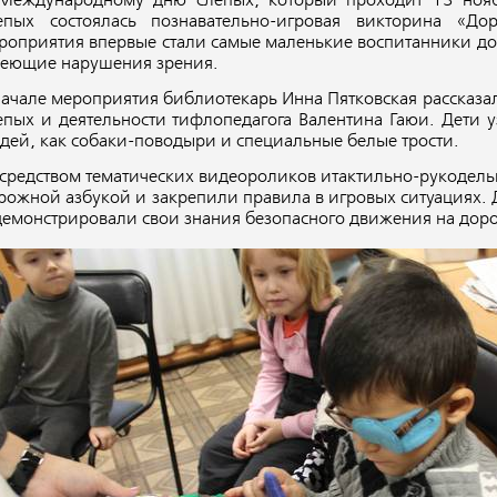
Международному дню слепых, который проходит 13 нояб
епых состоялась познавательно-игровая викторина «Дор
роприятия впервые стали самые маленькие воспитанники д
еющие нарушения зрения.
начале мероприятия библиотекарь Инна Пятковская рассказа
епых и деятельности тифлопедагога Валентина Гаюи. Дети 
дей, как собаки-поводыри и специальные белые трости.
средством тематических видеороликов итактильно-рукодель
рожной азбукой и закрепили правила в игровых ситуациях. Д
демонстрировали свои знания безопасного движения на доро