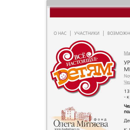
О НАС
УЧАСТНИКИ
ВОЗМОЖН
Ma
УР
М
No
Че
13
- 
Че
по
Де