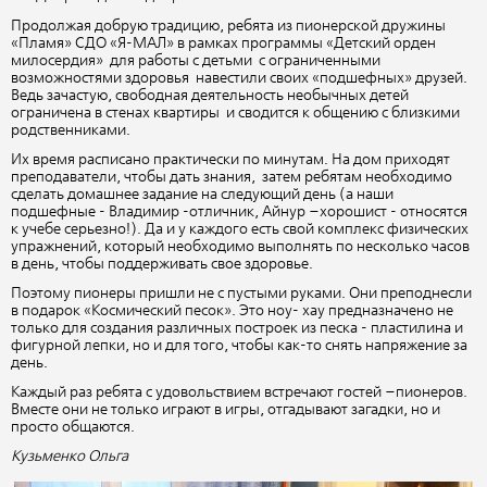
Продолжая добрую традицию, ребята из пионерской дружины
«Пламя» СДО «Я-МАЛ» в рамках программы «Детский орден
милосердия» для работы с детьми с ограниченными
возможностями здоровья навестили своих «подшефных» друзей.
Ведь зачастую, свободная деятельность необычных детей
ограничена в стенах квартиры и сводится к общению с близкими
родственниками.
Их время расписано практически по минутам. На дом приходят
преподаватели, чтобы дать знания, затем ребятам необходимо
сделать домашнее задание на следующий день (а наши
подшефные - Владимир -отличник, Айнур –хорошист - относятся
к учебе серьезно!). Да и у каждого есть свой комплекс физических
упражнений, который необходимо выполнять по несколько часов
в день, чтобы поддерживать свое здоровье.
Поэтому пионеры пришли не с пустыми руками. Они преподнесли
в подарок «Космический песок». Это ноу- хау предназначено не
только для создания различных построек из песка - пластилина и
фигурной лепки, но и для того, чтобы как-то снять напряжение за
день.
Каждый раз ребята с удовольствием встречают гостей –пионеров.
Вместе они не только играют в игры, отгадывают загадки, но и
просто общаются.
Кузьменко Ольга