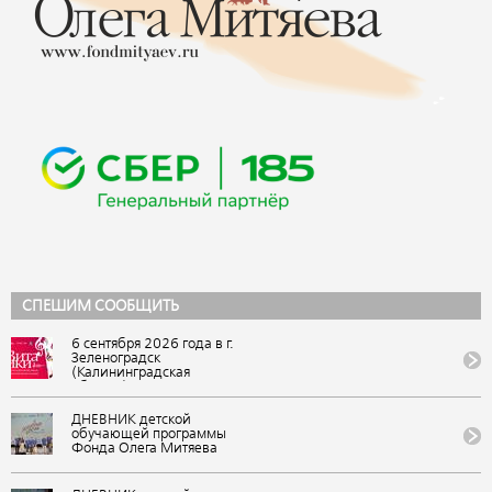
СПЕШИМ СООБЩИТЬ
6 сентября 2026 года в г.
Зеленоградск
(Калининградская
область) состоится IX
Всероссийский
фестиваль авторской
ДНЕВНИК детской
песни и поэзии
обучающей программы
«ВитаЛики». Событие
Фонда Олега Митяева
представляет Фонд Олега
«Мировые песни» на
Митяева в рамках
фестивале авторской
«Марафона авторской
музыки и поэзии «U-235.