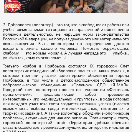
2. Доброволец (волонтер) - это тот, кто в свободное от работы или
учебы время занимается социально направленной и общественно
полезной деятельностью, не нарушая норм законодательства
Российской Федерации, не получая денежного или материального
вознаграждения. Быть волонтером по определению должно
входить в жизнь каждого человека. Помогать окружающим,
слабому — это нормы морали. А лучшая награда это — улыбка…
улыбка тех, кому смогли помочь!
Третьего ноября в Ноябрьске состоялся IX городской Слет
волонтерских объединений «Здоровье планеты в наших руках!», в
котором приняли участие волонтерские объединения города
Ноябрьска, в том числе и детско-молодежное общественное
добровольческое объединение «Орленок» СДО «Я-МАЛ».
Городской слет волонтеров прошел по технологии «Фестиваль
приключений», представляющей собой проведение
интерактивных игр индивидуальных и групповых, в ходе которых
для каждого участника слета создается ситуация успеха (имеется
возможность выбора среди интеллектуальных, спортивных и
творческих заданий). А также волонтеры обсудили экологические
проблемы, актуальные для нашего региона. Организаторы слета,
городской волонтерский штаб «Территория добра» обещают
оказать содействие в реализации лучших волонтерских инициатив