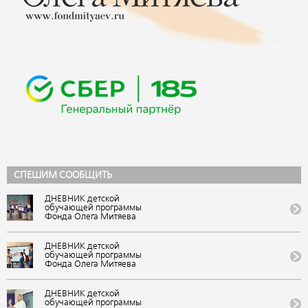
СПЕШИМ СООБЩИТЬ
ДНЕВНИК детской
обучающей программы
Фонда Олега Митяева
«Мировые песни» на
фестивале авторской
музыки и поэзии «U-235.
ДНЕВНИК детской
Новые песни» от проекта
обучающей программы
«Школа Росатома» в ВДЦ
Фонда Олега Митяева
«Орленок»
«Мировые песни» на
(Краснодарский край).
фестивале авторской
VIII публикация
музыки и поэзии «U-235.
ДНЕВНИК детской
Новые песни» от проекта
обучающей программы