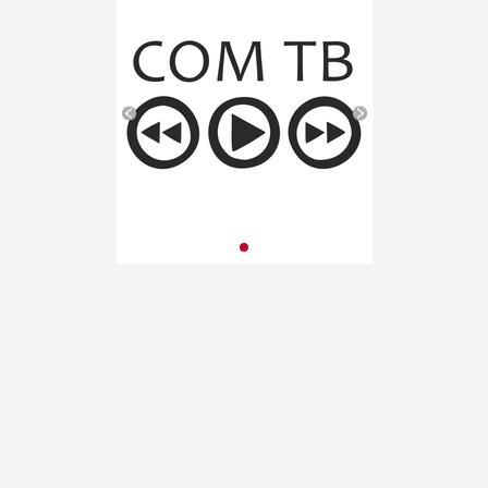
«Орленок»
(Краснодарский край). VII
публикация