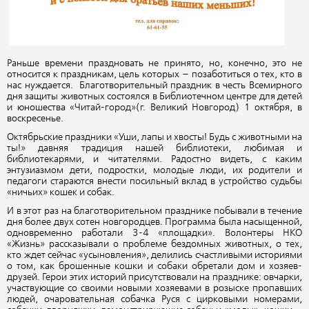
Раньше времени праздновать не принято, но, конечно, это не
относится к праздникам, цель которых – позаботиться о тех, кто в
нас нуждается. Благотворительный праздник в честь Всемирного
дня защиты животных состоялся в Библиотечном центре для детей
и юношества «Читай-город»(г. Великий Новгород) 1 октября, в
воскресенье.
Октябрьские праздники «Уши, лапы и хвосты! Будь с животными на
ты!» давняя традиция нашей библиотеки, любимая и
библиотекарями, и читателями. Радостно видеть, с каким
энтузиазмом дети, подростки, молодые люди, их родители и
педагоги стараются внести посильный вклад в устройство судьбы
«ничьих» кошек и собак.
И в этот раз на благотворительном празднике побывали в течение
дня более двух сотен новгородцев. Программа была насыщенной,
одновременно работали 3-4 «площадки». Волонтеры НКО
«Жизнь» рассказывали о проблеме бездомных животных, о тех,
кто ждет сейчас «усыновления», делились счастливыми историями
о том, как брошенные кошки и собаки обретали дом и хозяев-
друзей. Герои этих историй присутствовали на празднике: овчарки,
участвующие со своими новыми хозяевами в розыске пропавших
людей, очаровательная собачка Руся с цирковыми номерами,