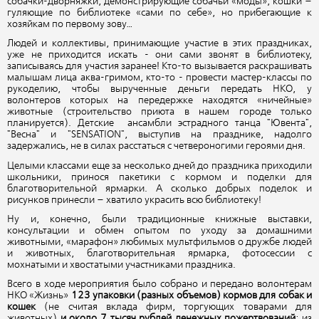
собачки-дворняжки, демонстрирующие собачьи «моды», кошки –
гуляющие по библиотеке «сами по себе», но прибегающие к
хозяйкам по первому зову…
Людей и коллективы, принимающие участие в этих праздниках,
уже не приходится искать - они сами звонят в библиотеку,
записываясь для участия заранее! Кто-то вызывается раскрашивать
малышам лица аква-гримом, кто-то - провести мастер-классы по
рукоделию, чтобы вырученные деньги передать НКО, у
волонтеров которых на передержке находятся «ничейные»
животные (строительство приюта в нашем городе только
планируется). Детские ансамбли эстрадного танца "Ювента",
"Весна" и "SENSATION", выступив на празднике, надолго
задержались, не в силах расстаться с четвероногими героями дня.
Целыми классами еще за несколько дней до праздника приходили
школьники, принося пакетики с кормом и поделки для
благотворительной ярмарки. А сколько добрых поделок и
рисунков принесли – хватило украсить всю библиотеку!
Ну и, конечно, были традиционные книжные выставки,
консультации и обмен опытом по уходу за домашними
животными, «марафон» любимых мультфильмов о дружбе людей
и животных, благотворительная ярмарка, фотосессии с
мохнатыми и хвостатыми участниками праздника.
Всего в ходе мероприятия было собрано и передано волонтерам
НКО «Жизнь»
123 упаковки (разных объемов) кормов для собак и
кошек
(не считая вклада фирм, торгующих товарами для
животных)
и около 7 тысяч рублей денежных пожертвований
; из