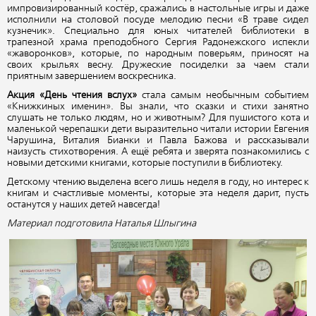
импровизированный костёр, сражались в настольные игры и даже
исполнили на столовой посуде мелодию песни «В траве сидел
кузнечик». Специально для юных читателей библиотеки в
трапезной храма преподобного Сергия Радонежского испекли
«жаворонков», которые, по народным поверьям, приносят на
своих крыльях весну. Дружеские посиделки за чаем стали
приятным завершением воскресника.
Акция «День чтения вслух»
стала самым необычным событием
«Книжкиных именин». Вы знали, что сказки и стихи занятно
слушать не только людям, но и животным? Для пушистого кота и
маленькой черепашки дети выразительно читали истории Евгения
Чарушина, Виталия Бианки и Павла Бажова и рассказывали
наизусть стихотворения. А ещё ребята и зверята познакомились с
новыми детскими книгами, которые поступили в библиотеку.
Детскому чтению выделена всего лишь неделя в году, но интерес к
книгам и счастливые моменты, которые эта неделя дарит, пусть
останутся у наших детей навсегда!
Материал подготовила
Наталья Шлыгина