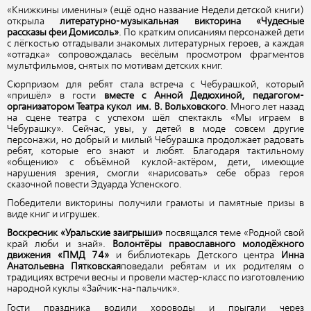
«Книжкины именины» (ещё одно название Недели детской книги)
открыла
литературно-музыкальная викторина «Чудесные
рассказы феи Домисоль»
. По кратким описаниям персонажей дети
с лёгкостью отгадывали знакомых литературных героев, а каждая
«отгадка» сопровождалась весёлым просмотром фрагментов
мультфильмов, снятых по мотивам детских книг.
Сюрпризом для ребят стала встреча с Чебурашкой, который
«пришёл» в гости
вместе с Анной Дедюхиной, педагогом-
организатором Театра кукол им. В. Вольховского
. Много лет назад
на сцене театра с успехом шёл спектакль «Мы играем в
Чебурашку». Сейчас, увы, у детей в моде совсем другие
персонажи, но добрый и милый Чебурашка продолжает радовать
ребят, которые его знают и любят. Благодаря тактильному
«общению» с объёмной куклой-актёром, дети, имеющие
нарушения зрения, смогли «нарисовать» себе образ героя
сказочной повести Эдуарда Успенского.
Победители викторины получили грамоты и памятные призы в
виде книг и игрушек.
Воскресник «Уральские заигрыши»
посвящался теме «Родной свой
край люби и знай».
Волонтёры православного молодёжного
движения «ПМД 74»
и библиотекарь Детского центра
Инна
Анатольевна Пятковская
поведали ребятам и их родителям о
традициях встречи весны и провели мастер-класс по изготовлению
народной куклы «Зайчик-на-пальчик».
Гости праздника водили хороводы и прыгали через