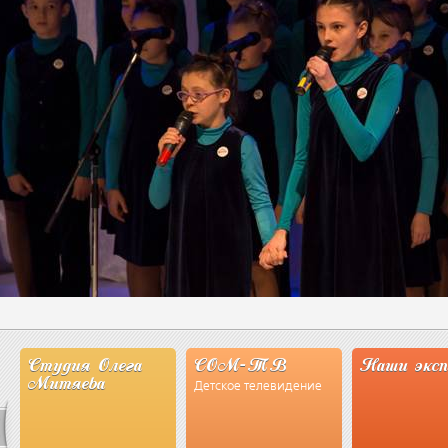
Студия Олега
СОМ-ТВ
Наши эксп
Митяева
Детское телевидение