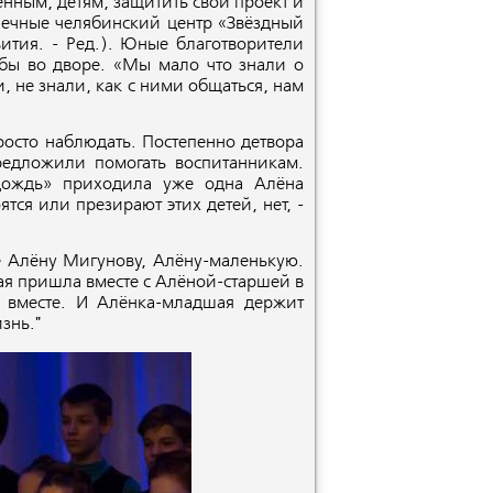
енным, детям, защитить свой проект и
печные челябинский центр «Звёздный
ития. - Ред.). Юные благотворители
бы во дворе. «Мы мало что знали о
и, не знали, как с ними общаться, нам
осто наблюдать. Постепенно дет­вора
редложили помогать воспитанникам.
 дождь» приходила уже одна Алёна
тся или презирают этих детей, нет, -
е Алёну Мигунову, Алёну-маленькую.
ая пришла вместе с Алёной-старшей в
т вместе. И Алёнка-младшая держит
знь."