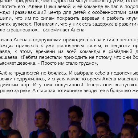
дание: придумать, чем подростки могут помочь другим, особ
плотить его. Алёне Шекшаевой и её команде выпал в подо
ждь» (развивающий центр для детей с особенностями разв
шили, что им по силам покрасить деревья и разбить клум
бятах-аутистах. Понимали, что у них есть задержка в развити
ло страшновато», - вспоминает Алёна.
ачала Алёна с подружками приходила на занятия в центр пр
ождя» привыкла к уже постоянным гостям, и педагоги п
авда, к этому времени из всей команды в «Звёзд­ный
кшаева. «Ребята перестали приходить не потому, что они боя
ъясняет девочка. - Просто им стало трудно».
Алёна трудностей не боялась. И выбрала себе в подопечны
вочки подружились, и спустя какое-то время Алёна-маленьк
удийный хор. И у них получилось! Теперь они выступаю
аршую за руку. А старшая потихоньку вводит её в большую жи