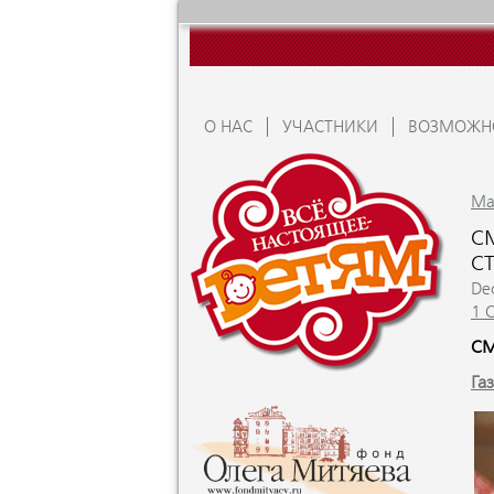
О НАС
УЧАСТНИКИ
ВОЗМОЖН
Ma
С
С
De
1 
СМ
Га