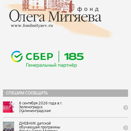
СПЕШИМ СООБЩИТЬ
6 сентября 2026 года в г.
Зеленоградск
(Калининградская
область) состоится IX
Всероссийский
фестиваль авторской
ДНЕВНИК детской
песни и поэзии
обучающей программы
«ВитаЛики». Событие