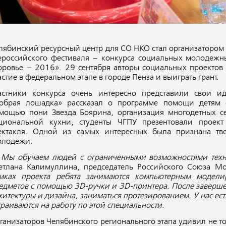
лябинский ресурсный центр для СО НКО стал организатором 
ероссийского фестиваля – конкурса социальных молодеж
оровье – 2016». 29 сентября авторы социальных проектов
астие в федеральном этапе в городе Пенза и выиграть грант.
астники конкурса очень интересно представили свои и
обрая лошадка» рассказал о программе помощи детям 
мощью пони Звезда Боярина, организация многодетных с
циональной кухни, студенты ЧГПУ презентовали проек
ектакля. Одной из самых интересных была признана тво
лодежи.
—
Мы обучаем людей с ограниченными возможностями тех
етлана Калимуллина, председатель Российского Союза 
мках проекта ребята занимаются компьютерным модели
едметов с помощью 3
D
-ручки и 3
D
-принтера. После заверше
хитектуры и дизайна, заниматься протезированием. У нас ес
траиваются на работу по этой специальности.
ганизаторов Челябинского регионального этапа удивил не то