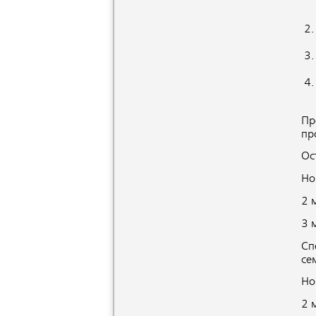
Пр
пр
Ос
Но
2 
3 
Сп
се
Но
2 