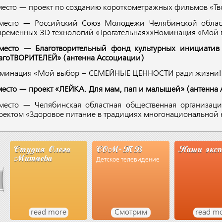
место — проект по созданию короткометражных фильмов «Тв
место — Российский Союз Молодежи Челябинской облас
временных 3D технологий «Трогательная»»Номинация «Мо
место — Благотворительный фонд культурных инициатив
агоТВОРИТЕЛЕЙ» (антенна Ассоциации)
минация «Мой выбор – СЕМЕЙНЫЕ ЦЕННОСТИ ради жизни!
место — проект «ЛЕЙКА. Для мам, пап и малышей» (антенна
место — Челябинская областная общественная организац
оектом «Здоровое питание в традициях многонациональной 
а
СОМ-ТВ
Наши эксперты
СМИ о
Детское телевидение
Смотрим
read more
Чи