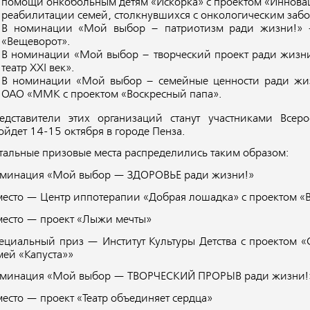
помощи онкобольным детям «Искорка» с проектом «Иннова
реабилитации семей, столкнувшихся с онкологическим заб
В номинации «
Мой выбор – патриотизм ради жизни!»
—
«Вещеворот».
В номинации
«Мой выбор – творческий проект ради жизн
театр XXI век».
В номинации
«Мой выбор – семейные ценности ради жи
ОАО «ММК с проектом «Воскресный папа».
едставители этих организаций станут участниками Всеро
ойдет 14-15 октября в городе Пенза.
тальные призовые места распределились таким образом:
минация «Мой выбор — ЗДОРОВЬЕ ради жизни!»
место — Центр иппотерапии «Добрая лошадка» с проектом «В
место — проект «Лыжи мечты»
ециальный приз — Институт Культуры Детства с проектом «
мей «Капуста»»
минация «Мой выбор — ТВОРЧЕСКИЙ ПРОРЫВ ради жизни!
место — проект «Театр объединяет сердца»