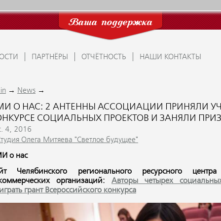
Ваша поддержка
ОСТИ
ПАРТНЁРЫ
ОТЧЁТНОСТЬ
НАШИ КОНТАКТЫ
→
→
in
News
МИ О НАС: 2 АНТЕННЫ АССОЦИАЦИИ ПРИНЯЛИ У
ОНКУРСЕ СОЦИАЛЬНЫХ ПРОЕКТОВ И ЗАНЯЛИ ПРИЗ
t. 4, 2016
Студия Олега Митяева "Светлое будущее"
И о нас
йт Челябинского регионального ресурсного центра
коммерческих организаций:
Авторы четырех социальны
играть грант Всероссийского конкурса