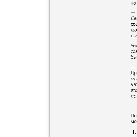
но
—
Св
со
мо
вы
Ун
со
бы
Др
ку
чт
эт
по
По
мо