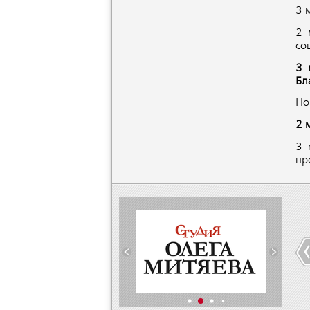
3 
2 
со
3 
Бл
Но
2 
3 
пр
СМИ о нас
Новости
Студия Олег
Ассоциации
Митяева
Читаем
Узнаём
read more