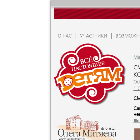
О НАС
УЧАСТНИКИ
ВОЗМОЖН
Ma
С
К
Oc
1 
СМ
Са
не
вы