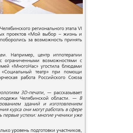
Челябинского регионального этапа VI
ных проектов «Мой выбор – жизнь и
 поборолись за возможность принять
деи. Например, центр иппотерапии
с ограниченными возможностями с
емей «МногоНас» угостила блюдами
т «Социальный театр» при помощи
рческая работа Российского Союза
нологиям 3
D
-печати
, — рассказывает
Молодежи Челябинской области. —
В
рованием зданий и изготовлением
ния курса они могут работать в сфере
ть первые успехи: многие ученики уже
лько уровень подготовки участников,