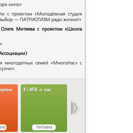
ори кино»
ти с проектом «Молодёжная студия
й выбор — ПАТРИОТИЗМ ради жизни!»
 Олега Митяева с проектом «Школа
»
 Ассоциации)
ия многодетных семей «МногоНас» с
кухни».
 нас
Новости
Студия Олега
Ассоциации
Митяева
Д
таем
Узнаём
read more