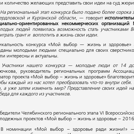
 и количество желающих представить свои идеи на суд жюри
На региональный этап конкурса было подано более сорока з
ердловской и Курганской области
, — говорит
исполнитель
циально-ориентированных некоммерческих организаций
лодых людей появилась возможность стать участниками Вс
играть грант и воплотить в жизнь свои идеи.
икальность конкурса «Мой выбор — жизнь и здоровье» з
зданы молодыми людьми специально для своих сверстников
ли интересны и актуальны.
—
Участники нашего конкурса — молодые люди от 14 до
ючкова, руководитель региональных программ Ассоциа
ратор проекта «Мой выбор – жизнь и здоровье» благотвор
обы каждый из нас хотел преобразовать что-то внутри себя.
о, а уже затем изменить мир? Представление своих идей н
беда для каждого из участников.
бедители Челябинского регионального этапа VI Всероссийск
лодежных проектов «Мой выбор – жизнь и здоровье – 2016
В номинации
«Мой выбор – здоровье ради жизни!»
— 