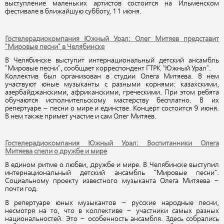
выступление маленьких артистов состоится на Ильменском
фестивале в ближайшую субботу, 11 июня.
Гостелерадиокомпания Южный Урал: Олег Митяев представит
"Мировые песни" в Челябинске
В Челябинске выступит интернациональный детский ансамбль
"Мировые песни", сообщает корреспондент ГТРК "Южный Урал".
Коллектив был организован в студии Олега Митяева. В нем
участвуют юные музыканты с разными корнями: казахскими,
азербайджанскими, африканскими, греческими. При этом ребята
обучаются исполнительскому мастерству бесплатно. В их
репертуаре – песни о мире и единстве. Концерт состоится 9 июня.
В нем также примет участие и сам Олег Митяев.
Гостелерадиокомпания Южный Урал: Воспитанники Олега
Митяева спели о дружбе и мире
В едином ритме о любви, дружбе и мире. В Челябинске выступил
интернациональный детский ансамбль "Мировые песни".
Социальному проекту известного музыканта Олега Митяева –
почти год.
В репертуаре юных музыкантов – русские народные песни,
несмотря на то, что в коллективе – участники самых разных
национальностей. Это – особенность ансамбля. Здесь собрались