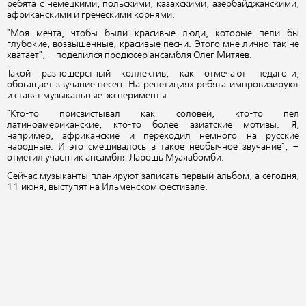
ребята с немецкими, польскими, казахскими, азербайджанскими,
африканскими и греческими корнями.
"Моя мечта, чтобы были красивые люди, которые пели бы
глубокие, возвышенные, красивые песни. Этого мне лично так не
хватает", – поделился продюсер ансамбля Олег Митяев.
Такой разношерстный коллектив, как отмечают педагоги,
обогащает звучание песен. На репетициях ребята импровизируют
и ставят музыкальные эксперименты.
"Кто-то присвистывал как соловей, кто-то пел
латиноамериканские, кто-то более азиатские мотивы. Я,
например, африканские и переходил немного на русские
народные. И это смешивалось в такое необычное звучание", –
отметил участник ансамбля Ларошь Муаяабомби.
Сейчас музыканты планируют записать первый альбом, а сегодня,
11 июня, выступят на Ильменском фестивале.