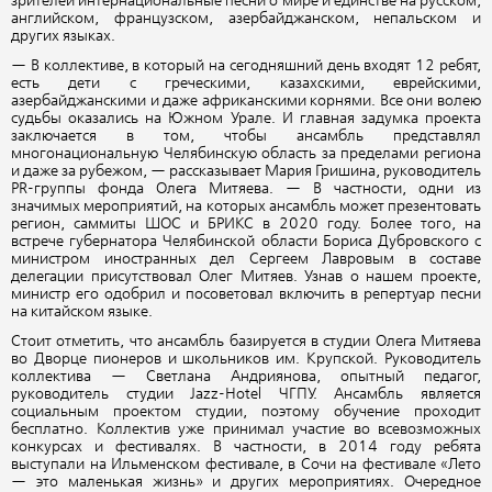
зрителей интернациональные песни о мире и единстве на русском,
английском, французском, азербайджанском, непальском и
других языках.
— В коллективе, в который на сегодняшний день входят 12 ребят,
есть дети с греческими, казахскими, еврейскими,
азербайджанскими и даже африканскими корнями. Все они волею
судьбы оказались на Южном Урале. И главная задумка проекта
заключается в том, чтобы ансамбль представлял
многонациональную Челябинскую область за пределами региона
и даже за рубежом, — рассказывает Мария Гришина, руководитель
PR-группы фонда Олега Митяева. — В частности, одни из
значимых мероприятий, на которых ансамбль может презентовать
регион, саммиты ШОС и БРИКС в 2020 году. Более того, на
встрече губернатора Челябинской области Бориса Дубровского с
министром иностранных дел Сергеем Лавровым в составе
делегации присутствовал Олег Митяев. Узнав о нашем проекте,
министр его одобрил и посоветовал включить в репертуар песни
на китайском языке.
Стоит отметить, что ансамбль базируется в студии Олега Митяева
во Дворце пионеров и школьников им. Крупской. Руководитель
коллектива — Светлана Андриянова, опытный педагог,
руководитель студии Jazz-Hotel ЧГПУ. Ансамбль является
социальным проектом студии, поэтому обучение проходит
бесплатно. Коллектив уже принимал участие во всевозможных
конкурсах и фестивалях. В частности, в 2014 году ребята
выступали на Ильменском фестивале, в Сочи на фестивале «Лето
— это маленькая жизнь» и других мероприятиях. Очередное