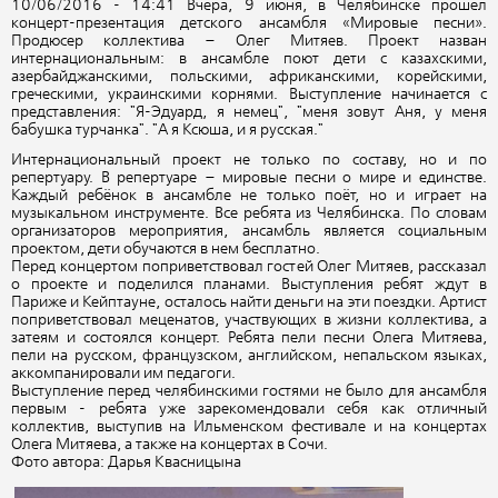
10/06/2016 - 14:41 Вчера, 9 июня, в Челябинске прошел
концерт-презентация детского ансамбля «Мировые песни».
Продюсер коллектива – Олег Митяев. Проект назван
интернациональным: в ансамбле поют дети с казахскими,
азербайджанскими, польскими, африканскими, корейскими,
греческими, украинскими корнями. Выступление начинается с
представления: "Я-Эдуард, я немец", "меня зовут Аня, у меня
бабушка турчанка". "А я Ксюша, и я русская."
Интернациональный проект не только по составу, но и по
репертуару. В репертуаре – мировые песни о мире и единстве.
Каждый ребёнок в ансамбле не только поёт, но и играет на
музыкальном инструменте. Все ребята из Челябинска. По словам
организаторов мероприятия, ансамбль является социальным
проектом, дети обучаются в нем бесплатно.
Перед концертом поприветствовал гостей Олег Митяев, рассказал
о проекте и поделился планами. Выступления ребят ждут в
Париже и Кейптауне, осталось найти деньги на эти поездки. Артист
поприветствовал меценатов, участвующих в жизни коллектива, а
затеям и состоялся концерт. Ребята пели песни Олега Митяева,
пели на русском, французском, английском, непальском языках,
аккомпанировали им педагоги.
Выступление перед челябинскими гостями не было для ансамбля
первым - ребята уже зарекомендовали себя как отличный
коллектив, выступив на Ильменском фестивале и на концертах
Олега Митяева, а также на концертах в Сочи.
Фото автора: Дарья Квасницына