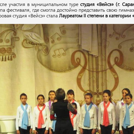
сле участия в муниципальном туре
студия «Вейсэ» (г. Сара
апа фестиваля, где смогла достойно представить свою гимна
ровая студия «Вейсэ» стала
Лауреатом II степени в категори