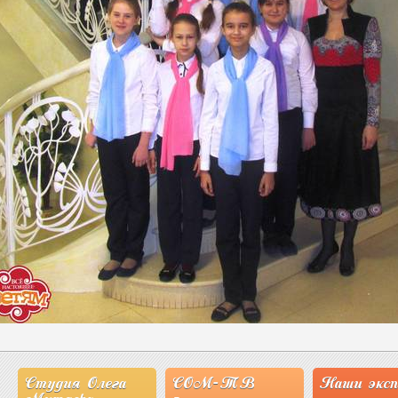
СОМ-ТВ
Наши эксперты
СМИ о на