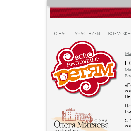
О НАС
УЧАСТНИКИ
ВОЗМОЖН
Ma
П
Ma
Во
«П
ко
Не
Це
Ро
С 
ко