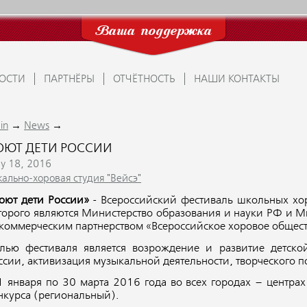
Ваша поддержка
ОСТИ
ПАРТНЁРЫ
ОТЧЁТНОСТЬ
НАШИ КОНТАКТЫ
→
→
in
News
ОЮТ ДЕТИ РОССИИ
y 18, 2016
кально-хоровая студия "Вейсэ"
оют дети России»
- Всероссийский фестиваль школьных хор
торого являются Министерство образования и науки РФ и М
коммерческим партнерством «Всероссийское хоровое общест
лью фестиваля является возрождение и развитие детско
ссии, активизация музыкальной деятельности, творческого 
1 января по 30 марта 2016 года во всех городах – центра
нкурса (региональный).