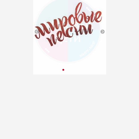
«Орленок»
(Краснодарский край). VII
публикация