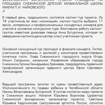
ФИЛАРМОНИЯ», МЕРОПРИЯТИЯ ПРОЕКТА ПРОХОДИЛИ НА
ПЛОЩАДКЕ СНЕЖИНСКОЙ ДЕТСКОЙ МУЗЫКАЛЬНОЙ ШКОЛЫ
ИМЕНИ П.И. ЧАЙКОВСКОГО.
4
В первый день, традиционно, состоялся кастинг-тур проекта. Из
78 участников во всех номинациях кастинг-группа выбрала 17
ярких, интересных и профессиональных концертных номеров для
участия в основном конкурсном туре. Возглавила работу кастинг-
группы известная джазовая певица Анна Бутурлина, которая по
завершении кастинга дала мастер-класс участникам проекта.
Основной конкурсный тур проходил в формате концерта. Гостей,
участников программы и зрителей у мониторов приветствовали
почетные гости: Глава Снежинского городского округа Игорь
Ильич Сапрыкин, начальник Управления образования города
Снежинска Галина Геннадьевна Еремеева, председатель первичной
профсоюзной организации ядерного центра Ефим Сергеевич
Александров.
Ведущий программы зачитал со сцены приветственный адрес
Уполномоченного по правам ребенка в Челябинской области
Ирины Вячеславовны Буториной. В состав коллегии жюри проекта
в Снежинске вошли: Наталия Юрьевна Воронова (директор
Снежинской филармонии, организатор проекта), Светлана
Юрьевна Кадочникова (заслуженная артистка России, солистка