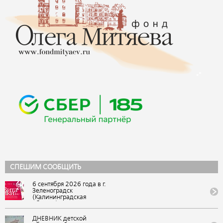
СПЕШИМ СООБЩИТЬ
6 сентября 2026 года в г.
Зеленоградск
(Калининградская
область) состоится IX
Всероссийский
фестиваль авторской
ДНЕВНИК детской