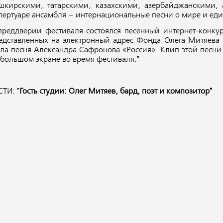
шкирскими, татарскими, казахскими, азербайджанскими,
пертуаре ансамбля – интернациональные песни о мире и еди
преддверии фестиваля состоялся песенный интернет-конку
едставленных на электронный адрес Фонда Олега Митяева 
ала песня Александра Сафронова «Россия». Клип этой песн
 большом экране во время фестиваля."
СТИ: "
Гость студии: Олег Митяев, бард, поэт и композитор"