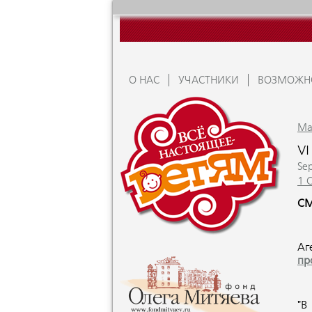
О НАС
УЧАСТНИКИ
ВОЗМОЖН
Ma
VI
Sep
1 
СМ
Аг
пр
"В