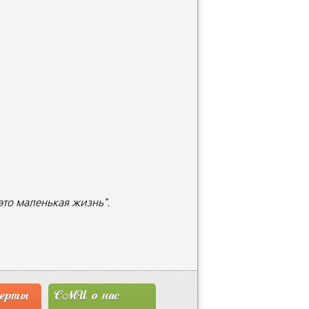
это маленькая жизнь".
перты
СМИ о нас
Новости
Сту
Ассоциации
Мит