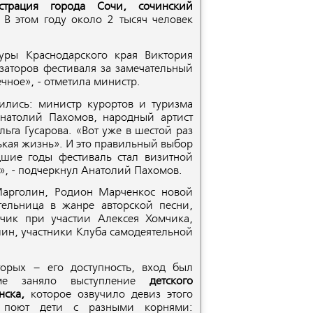
страция города Сочи, сочинский
В этом году около 2 тысяч человек
уры Краснодарского края Виктория
заторов фестиваля за замечательный
ечное», - отметила министр.
ились: министр курортов и туризма
Анатолий Пахомов, народный артист
ьга Гусарова. «Вот уже в шестой раз
ькая жизнь». И это правильный выбор
дшие годы фестиваль стал визитной
е», - подчеркнул Анатолий Пахомов.
Марголин, Родион Марченкос новой
тельница в жанре авторской песни,
чик при участии Алексея Хомчика,
лин, участники Клуба самодеятельной
торых – его доступность, вход был
мме заняло выступление
детского
нска,
которое озвучило девиз этого
е поют дети с разными корнями: