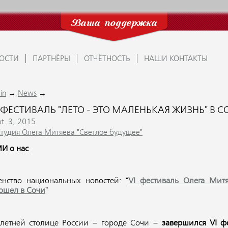
Ваша поддержка
ОСТИ
ПАРТНЁРЫ
ОТЧЁТНОСТЬ
НАШИ КОНТАКТЫ
→
→
in
News
 ФЕСТИВАЛЬ "ЛЕТО - ЭТО МАЛЕНЬКАЯ ЖИЗНЬ" В С
t. 3, 2015
Студия Олега Митяева "Светлое будущее"
И о нас
енство национальных новостей: "
VI фестиваль Олега Мит
ошел в Сочи
"
 летней столице России – городе Сочи –
завершился VI ф