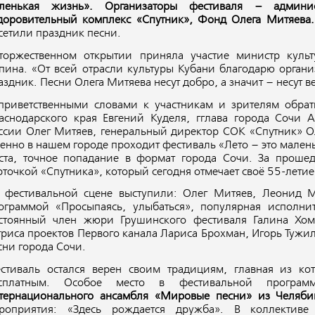
ленькая жизнь». Организаторы фестиваля – админи
доровительный комплекс «Спутник», Фонд Олега Митяева.
сетили праздник песни.
торжественном открытии приняла участие министр культ
пина. «От всей отрасли культуры Кубани благодарю органи
аздник. Песни Олега Митяева несут добро, а значит – несут в
приветственными словами к участникам и зрителям обрат
аснодарского края Евгений Куделя, гглава города Сочи 
ссии Олег Митяев, генеральный директор СОК «Спутник» Ол
енно в нашем городе проходит фестиваль «Лето – это мален
ста, точное попадание в формат города Сочи. За проше
рточкой «Спутника», который сегодня отмечает своё 55-лети
 фестивальной сцене выступили: Олег Митяев, Леонид 
ограммой «Просыпаясь, улыбаться», популярная исполни
стоянный член жюри Грушинского фестиваля Галина Хом
триса проектов Первого канала Лариса Брохман, Игорь Тужи
сни города Сочи.
стиваль остался верен своим традициям, главная из ко
сплатным. Особое место в фестивальной програ
тернационального ансамбля «Мировые песни» из Челяби
роприятия: «Здесь рождается дружба». В коллектив