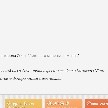
ог города Сочи: "
Лето - это маленькая жизнь
"
шестой раз в Сочи прошел фестиваль Олега Митяеева "Лето - 
отрите фоторепортаж с фестиваля...
Студия Олега
СОМ-ТВ
Наши экс
Митяева