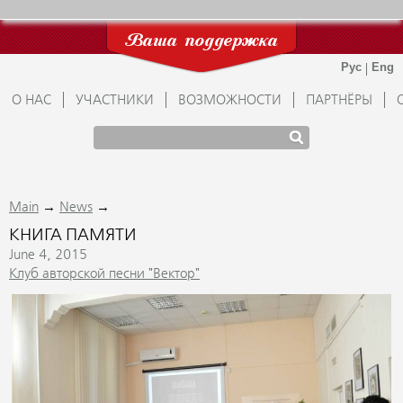
Ваша поддержка
О НАС
УЧАСТНИКИ
ВОЗМОЖНОСТИ
ПАРТНЁРЫ
→
→
Main
News
КНИГА ПАМЯТИ
June 4, 2015
Клуб авторской песни "Вектор"