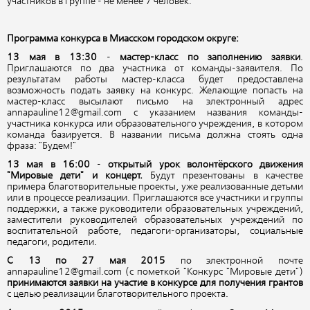
участников в группе - не менее 7 человек.
Программа конкурса в Миасском городском округе:
13 мая в 13:30
-
мастер-класс по заполнению заявки
.
Приглашаются по два участника от команды-заявителя. По
результатам работы мастер-класса будет предоставлена
возможность подать заявку на конкурс. Желающие попасть на
мастер-класс высылают письмо на электронный адрес
annapauline12@gmail.com с указанием названия команды-
участника конкурса или образовательного учреждения, в котором
команда базируется. В названии письма должна стоять одна
фраза: "Будем!"
13 мая в 16:00
-
открытый урок волонтёрского движения
"Мировые дети" и концерт.
Будут презентованы в качестве
примера благотворительные проекты, уже реализованные детьми
или в процессе реализации. Приглашаются все участники и группы
поддержки, а также руководители образовательных учреждений,
заместители руководителей образовательных учреждений по
воспитательной работе, педагоги-организаторы, социальные
педагоги, родители.
С 13 по 27 мая 2015
по электронной почте
annapauline12@gmail.com (с пометкой "Конкурс "Мировые дети")
принимаются заявки на участие в конкурсе для получения грантов
с целью реализации благотворительного проекта.