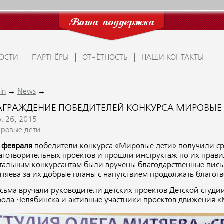
Ваша поддержка
ОСТИ
ПАРТНЁРЫ
ОТЧЁТНОСТЬ
НАШИ КОНТАКТЫ
→
→
in
News
АГРАЖДЕНИЕ ПОБЕДИТЕЛЕЙ КОНКУРСА МИРОВЫЕ
b. 26, 2015
ровые дети
 февраля
победители конкурса «Мировые дети» получили ср
аготворительных проектов и прошли инструктаж по их прави
тальным конкурсантам были вручены благодарственные письм
тяева за их добрые планы с напутствием продолжать благот
сьма вручали руководители детских проектов Детской студи
рода Челябинска и активные участники проектов движения 