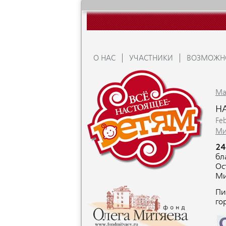
О НАС
УЧАСТНИКИ
ВОЗМОЖН
Ma
Н
Fe
Ми
24
бл
Ос
Ми
Пи
го