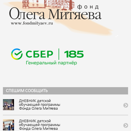
СПЕШИМ СООБЩИТЬ
ДНЕВНИК детской
обучающей программы
Фонда Олега Митяева
«Мировые песни» на
фестивале авторской
музыки и поэзии «U-235.
ДНЕВНИК детской
Новые песни» от проекта
обучающей программы
«Школа Росатома» в ВДЦ
Фонда Олега Митяева