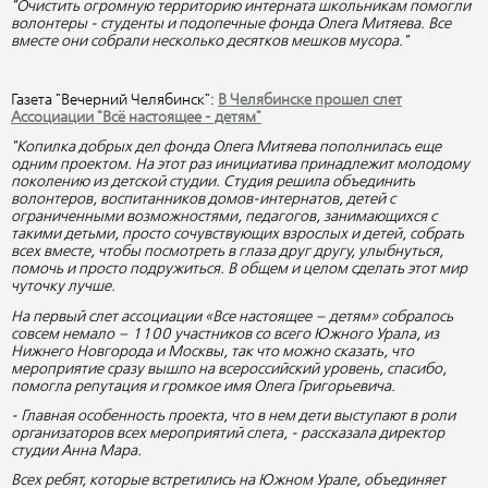
"Очистить огромную территорию интерната школьникам помогли
волонтеры - студенты и подопечные фонда Олега Митяева. Все
вместе они собрали несколько десятков мешков мусора."
Газета "Вечерний Челябинск":
В Челябинске прошел слет
Ассоциации "Всё настоящее - детям"
"Копилка добрых дел фонда Олега Митяева пополнилась еще
одним проектом. На этот раз инициатива принадлежит молодому
поколению из детской студии. Студия решила объединить
волонтеров, воспитанников домов-интернатов, детей с
ограниченными возможностями, педагогов, занимающихся с
такими детьми, просто сочувствующих взрослых и детей, собрать
всех вместе, чтобы посмотреть в глаза друг другу, улыбнуться,
помочь и просто подружиться. В общем и целом сделать этот мир
чуточку лучше.
На первый слет ассоциации «Все настоящее – детям» собралось
совсем немало – 1100 участников со всего Южного Урала, из
Нижнего Новгорода и Москвы, так что можно сказать, что
мероприятие сразу вышло на всероссийский уровень, спасибо,
помогла репутация и громкое имя Олега Григорьевича.
- Главная особенность проекта, что в нем дети выступают в роли
организаторов всех мероприятий слета, - рассказала директор
студии Анна Мара.
Всех ребят, которые встретились на Южном Урале, объединяет