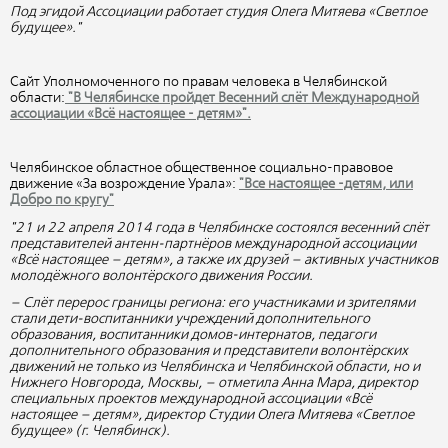
Под эгидой Ассоциации работает студия Олега Митяева «Светлое
будущее»."
Сайт Уполномоченного по правам человека в Челябинской
области:
"В Челябинске пройдет Весенний слёт Международной
ассоциации «Всё настоящее - детям»".
Челябинское областное общественное социально-правовое
движение «За возрождение Урала»:
"Все настоящее -детям, или
Добро по кругу"
"21 и 22 апреля 2014 года в Челябинске состоялся весенний слёт
представителей антенн-партнёров международной ассоциации
«Всё настоящее – детям», а также их друзей – активных участников
молодёжного волонтёрского движения России.
– Слёт перерос границы региона: его участниками и зрителями
стали дети-воспитанники учреждений дополнительного
образования, воспитанники домов-интернатов, педагоги
дополнительного образования и представители волонтёрских
движений не только из Челябинска и Челябинской области, но и
Нижнего Новгорода, Москвы, – отметила Анна Мара, директор
специальных проектов международной ассоциации «Всё
настоящее – детям», директор Студии Олега Митяева «Светлое
будущее» (г. Челябинск).