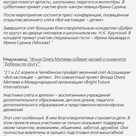
мусора помогут артисты, школьники, педагоги и волонтёры. В
субботнике примет участие фолк-кантри певица Ирина Сурина.
После мероприятия состоится пресс-конференция, посвящённая
открытию весеннего слёта «Всё настоящее – детям».
Завершится слет большим благотворительным концертом «Добро
по кругу» во дворце пионеров и школьников им. Н.К. Крупской. В
концерте примут участие специальные гости – Ирина Хакамада и
Ирина Сурина (Москва)."
Медиазавод:
"Фонд Олега Митяева соберет друзей и поделится
"Добром по кругу""
"21 и 22 апреля в Челябинске пройдёт весенний слёт Ассоциации
«Всё настоящее – детям». Это совместный проект Фонда Олега
Митяева и Международной организации «Bright Future
International».
Участники слёта и зрители – воспитанники учреждений
дополнительного образования, детских домов, педагоги
дополнительного образования и представители волонтёрских
движений.
Этот слет особенный. В нем благотворителями становятся дети. В
этом проекте юные участники не только оказывают поддержку
своим талантом, вниманием, общением, заботой, дружбой. Они
полностью вовлечены в процесс подготовки этой масштабной