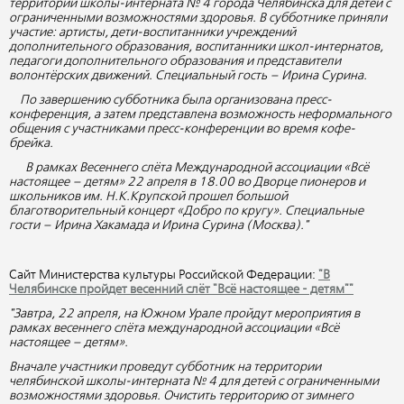
территории школы-интерната № 4 города Челябинска для детей с
ограниченными возможностями здоровья. В субботнике приняли
участие: артисты, дети-воспитанники учреждений
дополнительного образования, воспитанники школ-интернатов,
педагоги дополнительного образования и представители
волонтёрских движений. Специальный гость – Ирина Сурина.
По завершению субботника была организована пресс-
конференция, а затем представлена возможность неформального
общения с участниками пресс-конференции во время кофе-
брейка.
В рамках Весеннего слёта Международной ассоциации «Всё
настоящее – детям» 22 апреля в 18.00 во Дворце пионеров и
школьников им. Н.К.Крупской прошел большой
благотворительный концерт «Добро по кругу». Специальные
гости – Ирина Хакамада и Ирина Сурина (Москва)."
Сайт Министерства культуры Российской Федерации:
"В
Челябинске пройдет весенний слёт "Всё настоящее - детям""
"Завтра, 22 апреля, на Южном Урале пройдут мероприятия в
рамках весеннего слёта международной ассоциации «Всё
настоящее – детям».
Вначале участники проведут субботник на территории
челябинской школы-интерната № 4 для детей с ограниченными
возможностями здоровья. Очистить территорию от зимнего