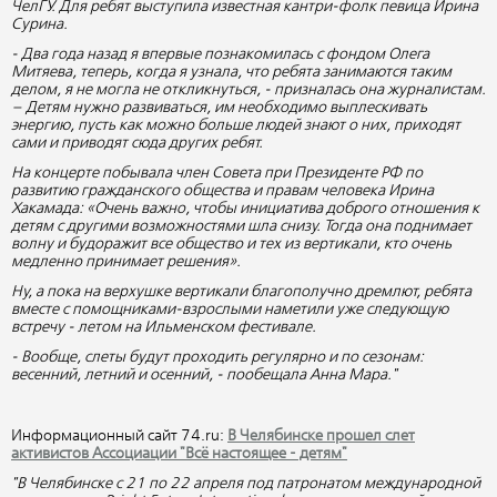
ЧелГУ. Для ребят выступила известная кантри-фолк певица Ирина
Сурина.
- Два года назад я впервые познакомилась с фондом Олега
Митяева, теперь, когда я узнала, что ребята занимаются таким
делом, я не могла не откликнуться, - призналась она журналистам.
– Детям нужно развиваться, им необходимо выплескивать
энергию, пусть как можно больше людей знают о них, приходят
сами и приводят сюда других ребят.
На концерте побывала член Совета при Президенте РФ по
развитию гражданского общества и правам человека Ирина
Хакамада: «Очень важно, чтобы инициатива доброго отношения к
детям с другими возможностями шла снизу. Тогда она поднимает
волну и будоражит все общество и тех из вертикали, кто очень
медленно принимает решения».
Ну, а пока на верхушке вертикали благополучно дремлют, ребята
вместе с помощниками-взрослыми наметили уже следующую
встречу - летом на Ильменском фестивале.
- Вообще, слеты будут проходить регулярно и по сезонам:
весенний, летний и осенний, - пообещала Анна Мара."
Информационный сайт 74.ru:
В Челябинске прошел слет
активистов Ассоциации "Всё настоящее - детям"
"В Челябинске с 21 по 22 апреля под патронатом международной