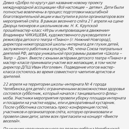
Девиз «Добро по кругу» дал название новому проекту
международной ассоциации «Всё настоящее – детям». Дети были
полностью вовлечены в процесс подготовки масштабной
благотворительной акции и выступили в роли организаторов всех
мероприятий слёта. В рамках весеннего слёта 21 апреля на сцене
Дворца пионеров и школьников им. Н. К. Крупской
прошёлмастер-класс «Игры и импровизации в движении»
Владимира ЧИКИШЕВА, художественного руководителя и
режиссёра детского театра «Пиано» (г. Нижний Новгород),
директора нижегородской школы-интерната для глухих детей,
заслуженного работника культуры РФ, члена Союза театральных
деятелей РФ, автора уникальной программы развития «Школа –
Театр – Дом». Вместе с юными актёрами детского театра «Пиано» в
мастер-классе принимали участие все желающие, в том числе
директор ДПШ Иван Иоголевич. Подведение итогов мастер-
класса состоялось во время совместного чаепития артистов и
зрителей.
22 апреля на территории школы-интерната № 4 города
Челябинска для детей с ограниченными возможностями здоровья
состоялся субботник, который начался с танцевального флеш-
моба. Участники мероприятия провели уборку площади интерната
и посадили на участке кедры, ели и декоративный кустарник.
После субботника состоялась пресс-конференция гостей,
участников и организаторов слёта, которую организовали и
провели сами дети; затем всех пригласили на концерт «Вместе
веселей».