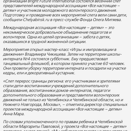
организации Bright Future International состоялся весенний слет
представителей международной ассоциации «Все настоящее –
детям» и участников молодежного волонтерского движения.
Подготовку и проведение всех мероприятий слета вели сами дети,
сообщили Chelyabinsk.ru в пресс-службе Фонда Олега Митяева.
Международная ассоциация «Все настоящее – детям» – это
некоммерческое добровольное объединение педагогов и
волонтеров. Одна из целей организации – забота о детях,
оказавшихся в трудной жизненной ситуации.
Мероприятия открыл мастер-класс «Игры и импровизации в
движении» Владимира Чикишева. Затем на территории школы-
интерната №4 состоялся субботник. Ему предшествовал
танцевальный флешмоб, в котором приняло участие 60 человек.
Они провели уборку территории интерната и посадили на участке
кедры, ели и декоративный кустарник.
«Слет перерос границы региона: его участниками и зрителями
стали дети-воспитанники учреждений дополнительного
образования, воспитанники домов-интернатов, педагоги
дополнительного образования и представители волонтерских
движений не только из Челябинска и Челябинской области, но и
Нижнего Новгорода, Москвы», – отметила директор специальных
проектов международной ассоциации «Все настоящее – детям»
Анна Мара.
По словам уполномоченного по правам ребенка в Челябинской
области Маргариты Павловой, у проекта «Все настоящее – детям»