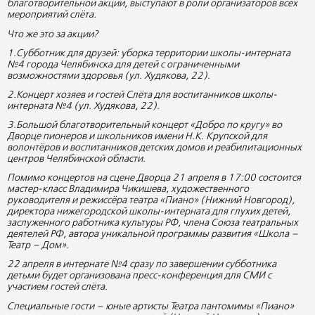
благотворительной акции, выступают в роли организаторов всех
мероприятий слёта.
Что же это за акции?
1.Субботник для друзей: уборка территории школы-интерната
№4 города Челябинска для детей с ограниченными
возможностями здоровья (ул. Худякова, 22).
2.Концерт хозяев и гостей Слёта для воспитанников школы-
интерната №4 (ул. Худякова, 22).
3.Большой благотворительный концерт «Добро по кругу» во
Дворце пионеров и школьников имени Н.К. Крупской для
волонтёров и воспитанников детских домов и реабилитационных
центров Челябинской области.
Помимо концертов на сцене Дворца 21 апреля в 17:00 состоится
мастер-класс Владимира Чикишева, художественного
руководителя и режиссёра театра «Пиано» (Нижний Новгород),
директора нижегородской школы-интерната для глухих детей,
заслуженного работника культуры РФ, члена Союза театральных
деятелей РФ, автора уникальной программы развития «Школа –
Театр – Дом».
22 апреля в интернате №4 сразу по завершении субботника
детьми будет организована пресс-конференция для СМИ с
участием гостей слёта.
Специальные гости – юные артисты Театра пантомимы «Пиано»