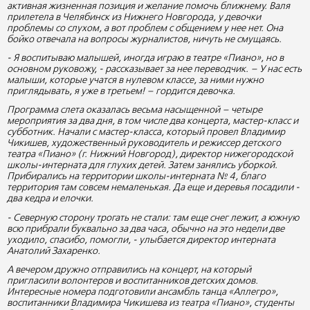
активная жизненная позиция и желание помочь ближнему. Валя
прилетела в Челябинск из Нижнего Новгорода, у девочки
проблемы со слухом, а вот проблем с общением у нее нет. Она
бойко отвечала на вопросы журналистов, ничуть не смущаясь.
- Я воспитываю малышей, иногда играю в театре «Пиано», но в
основном руковожу, - рассказывает за нее переводчик. – У нас есть
малыши, которые учатся в нулевом классе, за ними нужно
приглядывать, я уже в третьем! – гордится девочка.
Программа слета оказалась весьма насыщенной – четыре
мероприятия за два дня, в том числе два концерта, мастер-класс и
субботник. Начали с мастер-класса, который провел Владимир
Чикишев, художественный руководитель и режиссер детского
театра «Пиано» (г. Нижний Новгород), директор нижегородской
школы-интерната для глухих детей. Затем занялись уборкой.
Прибирались на территории школы-интерната № 4, благо
территория там совсем немаленькая. Да еще и деревья посадили -
два кедра и елочки.
- Северную сторону трогать не стали: там еще снег лежит, а южную
всю прибрали буквально за два часа, обычно на это недели две
уходило, спасибо, помогли, - улыбается директор интерната
Анатолий Захаренко.
А вечером дружно отправились на концерт, на который
пригласили волонтеров и воспитанников детских домов.
Интересные номера подготовили ансамбль танца «Аллегро»,
воспитанники Владимира Чикишева из театра «Пиано», студенты