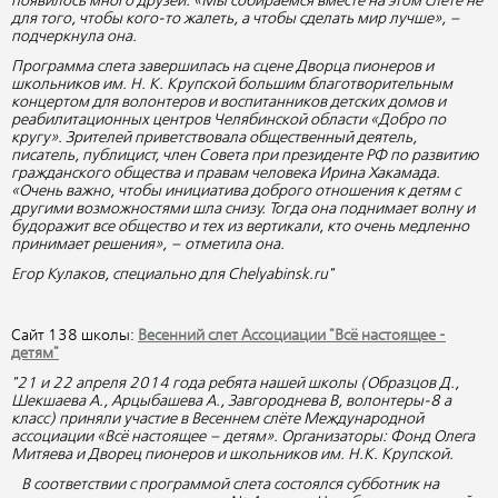
появилось много друзей. «Мы собираемся вместе на этом слете не
для того, чтобы кого-то жалеть, а чтобы сделать мир лучше», –
подчеркнула она.
Программа слета завершилась на сцене Дворца пионеров и
школьников им. Н. К. Крупской большим благотворительным
концертом для волонтеров и воспитанников детских домов и
реабилитационных центров Челябинской области «Добро по
кругу». Зрителей приветствовала общественный деятель,
писатель, публицист, член Совета при президенте РФ по развитию
гражданского общества и правам человека Ирина Хакамада.
«Очень важно, чтобы инициатива доброго отношения к детям с
другими возможностями шла снизу. Тогда она поднимает волну и
будоражит все общество и тех из вертикали, кто очень медленно
принимает решения», – отметила она.
Егор Кулаков, специально для Chelyabinsk.ru"
Сайт 138 школы:
Весенний слет Ассоциации "Всё настоящее -
детям"
"21 и 22 апреля 2014 года ребята нашей школы (Образцов Д.,
Шекшаева А., Арцыбашева А., Завгороднева В, волонтеры-8 а
класс) приняли участие в Весеннем слёте Международной
ассоциации «Всё настоящее – детям». Организаторы: Фонд Олега
Митяева и Дворец пионеров и школьников им. Н.К. Крупской.
В соответствии с программой слета состоялся субботник на