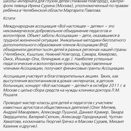
школы-интерната для глухих детей (Нижний Новгород), кантри-
фолк певица Ирина Сурина (Москва), уполномоченный по правам
ребёнка в Челябинской области Маргарита Павлова.
Кстати
Международная ассоциация «Всё настоящее – детям» – это
некоммерческое добровольное объединение педагогов и
волонтёров. Объект заботы Ассоциации – дети, оказавшиеся в
трудной жизненной ситуации. Уникальные методики бесплатного
дополнительного образования членов Ассоциации ВНД
объединили десятки тысяч детей в разных регионах нашей страны
(Челябинск, Кыштым, Нижний Новгород, Самара, Кемерово,
Омск, Йошкар-Ола, Геленджик и др.). Наиболее успешные
педагогические и волонтёрские проекты, представленные
членами Ассоциации, получают финансовые гранты Ассоциации.
Ассоциация участвует в благотворительных акциях. Таких, как
выступления воспитанников в домах-интернатах, в детских
больницах; концерт «Всё настоящее – детям!» в октябре 2011 г. в
Москве с целью сбора средств на нужды клиники доктора Л.М.
Рошаля.
Проводит мастер-классы для детей и педагогов с участием
известных артистов и общественных деятелей (Олег Митяев,
Андрей Макаревич, Александр Пушной, Даниил Крамер, Тамара
Гвердцители, Валерий Сюткин, Александр Городницкий, Чулпан
Хаматова, космонавты Георгий Гречко и Максим Сураев, Михаил
Казиник и другие).