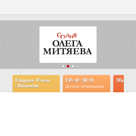
Студия Олега
СОМ-ТВ
Наши экспер
Митяева
Детское телевидение
read more
Смотрим
read more