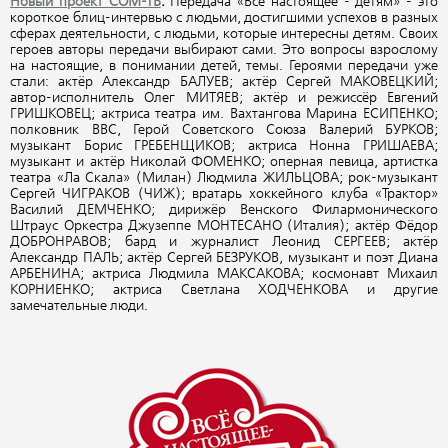
Новый проект СОМ-ТВ
.
Передача «Всё настоящее - детям» - это
короткое блиц-интервью с людьми, достигшими успехов в разных
сферах деятельности, с людьми, которые интересны детям. Своих
героев авторы передачи выбирают сами. Это вопросы взрослому
на настоящие, в понимании детей, темы. Героями передачи уже
стали: актёр Александр БАЛУЕВ; актёр Сергей МАКОВЕЦКИЙ;
автор-исполнитель Олег МИТЯЕВ; актёр и режиссёр Евгений
ГРИШКОВЕЦ; актриса театра им. Вахтангова Марина ЕСИПЕНКО;
полковник ВВС, Герой Советского Союза Валерий БУРКОВ;
музыкант Борис ГРЕБЕНЩИКОВ; актриса Нонна ГРИШАЕВА;
музыкант и актёр Николай ФОМЕНКО; оперная певица, артистка
театра «Ла Скала» (Милан) Людмила ЖИЛЬЦОВА; рок-музыкант
Сергей ЧИГРАКОВ (ЧИЖ); вратарь хоккейного клуба «Трактор»
Василий ДЕМЧЕНКО; дирижёр Венского Филармонического
Штраус Оркестра Джузеппе МОНТЕСАНО (Италия); актёр Фёдор
ДОБРОНРАВОВ; бард и журналист Леонид СЕРГЕЕВ; актёр
Александр ПАЛЬ; актёр Сергей БЕЗРУКОВ, музыкант и поэт Диана
АРБЕНИНА; актриса Людмила МАКСАКОВА; космонавт Михаил
КОРНИЕНКО; актриса Светлана ХОДЧЕНКОВА и другие
замечательные люди.