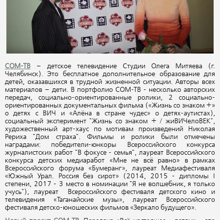
СОМ-ТВ
– детское телевидение Студии Олега Митяева (г.
Челябинск). Это бесплатное дополнительное образование для
детей, оказавшихся в трудной жизненной ситуации. Авторы всех
материалов – дети. В портфолио СОМ-ТВ - несколько авторских
передач, социально-ориентированные ролики, 2 социально-
ориентированных документальных фильма («Жизнь со знаком +»
о детях с ВИЧ и «Алёна в стране чудес» о детях-аутистах),
социальный эксперимент "Жизнь со знаком + / жиВИЧелоВЕК",
художественный арт-хаус по мотивам произведений Николая
Рериха "Дом страха". Фильмы и ролики были отмечены
наградами: победители-юнкоры Всероссийского конкурса
журналистских работ "В фокусе - семья", лауреат Всероссийского
конкурса детских медиаработ «Мне не всё равно» в рамках
Всероссийского форума «Бумеранг», лауреат Медиафестиваля
«Южный Урал. Россия без сирот» (2014, 2015 - дипломы I
степени, 2017 - 3 место в номинации "Я не волшебник, я только
учусь"), лауреат Всероссийского фестиваля детского кино и
телевидения «Таганайские музы», лауреат Всероссийского
фестиваля детско-юношеских фильмов «Зеркало будущего».