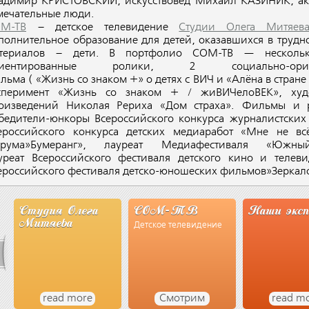
адимир КРИСТОВСКИЙ; искусствовед Михаил КАЗИНИК; а
мечательные люди.
М-ТВ
– детское телевидение
Студии Олега Митяев
полнительное образование для детей, оказавшихся в трудн
териалов – дети. В портфолио СОМ-ТВ — несколько
риентированные ролики, 2 социально-ориен
льма
(
«Жизнь
со знаком +» о детях с ВИЧ и
«Алёна
в стране
сперимент
«Жизнь
со знаком + / жиВИЧелоВЕК», худо
оизведений Николая Рериха
«Дом
страха». Фильмы и р
бедители-юнкоры Всероссийского конкурса журналистских
ероссийского конкурса детских медиаработ
«Мне
не всё
рума»Бумеранг», лауреат Медиафестиваля
«Южны
уреат Всероссийского фестиваля детского кино и телев
ероссийского фестиваля детско-юношеских фильмов»Зеркал
Студия Олега
СОМ-ТВ
Наши экс
Митяева
Детское телевидение
read more
Смотрим
read m