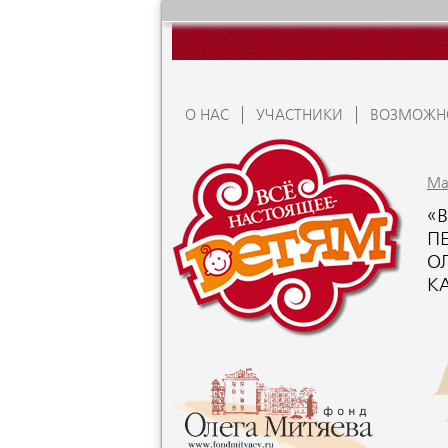
О НАС
УЧАСТНИКИ
ВОЗМОЖН
Ma
«В
П
О
К