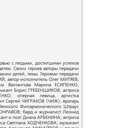
рвью с людьми, достигшими успехов
детям. Своих героев авторы передачи
мании детей, темы. Героями передачи
ИЙ; автор-исполнитель Олег МИТЯЕВ;
им. Вахтангова Марина ЕСИПЕНКО;
зыкант Борис ГРЕБЕНЩИКОВ; актриса
КО; оперная певица, артистка
нт Сергей ЧИГРАКОВ
(ЧИЖ
); вратарь
енского Филармонического Штраус
РОНРАВОВ; бард и журналист Леонид
кант и поэт Диана АРБЕНИНА; актриса
са Светлана ХОДЧЕНКОВА; музыкант