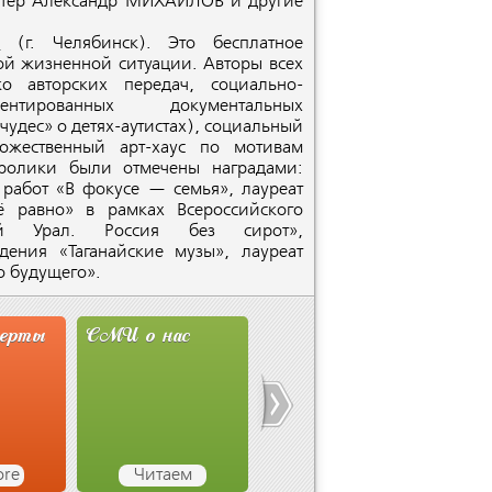
ктёр Александр МИХАЙЛОВ и другие
а
(г
. Челябинск). Это бесплатное
ой жизненной ситуации. Авторы всех
 авторских передач, социально-
тированных документальных
 чудес» о детях-аутистах), социальный
жественный арт-хаус по мотивам
олики были отмечены наградами:
 работ
«В
фокусе — семья», лауреат
 равно» в рамках Всероссийского
й
Урал. Россия без сирот»,
идения
«Таганайские
музы», лауреат
о будущего».
перты
СМИ о нас
Новости
Сту
Ассоциации
Мит
ore
Читаем
Узнаём