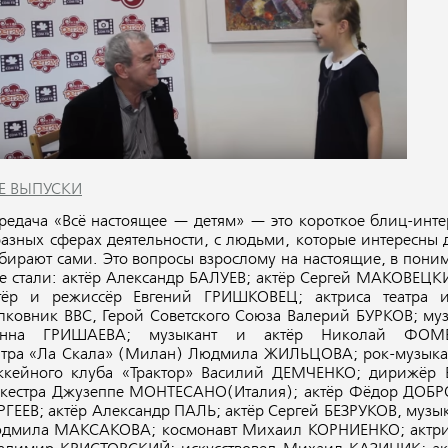
Е ВЫПУСКИ
редача
«Всё
настоящее — детям» — это короткое блиц-инте
разных сферах деятельности, с людьми, которые интересны 
бирают сами. Это вопросы взрослому на настоящие, в пони
е стали: актёр Александр БАЛУЕВ; актёр Сергей МАКОВЕЦК
тёр и режиссёр Евгений ГРИШКОВЕЦ; актриса театра 
лковник ВВС, Герой Советского Союза Валерий БУРКОВ; му
нна ГРИШАЕВА; музыкант и актёр Николай ФОМЕН
атра
«Ла
Скала»
(Милан
) Людмила ЖИЛЬЦОВА; рок-музыка
ккейного клуба
«Трактор
» Василий ДЕМЧЕНКО; дирижёр В
кестра Джузеппе МОНТЕСАНО
(Италия
); актёр Фёдор ДОБ
РГЕЕВ; актёр Александр ПАЛЬ; актёр Сергей БЕЗРУКОВ, музы
дмила МАКСАКОВА; космонавт Михаил КОРНИЕНКО; актри