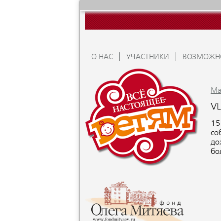
О НАС
УЧАСТНИКИ
ВОЗМОЖН
Ma
VL
15
со
до
бо