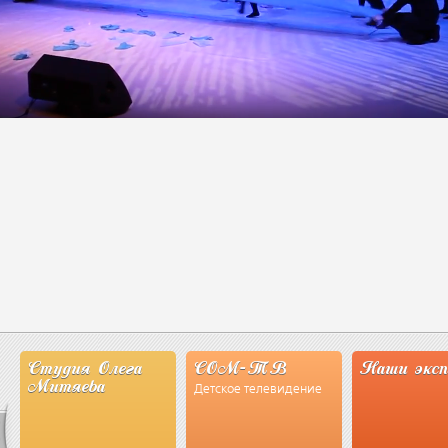
Студия Олега
СОМ-ТВ
Наши экс
Митяева
Детское телевидение