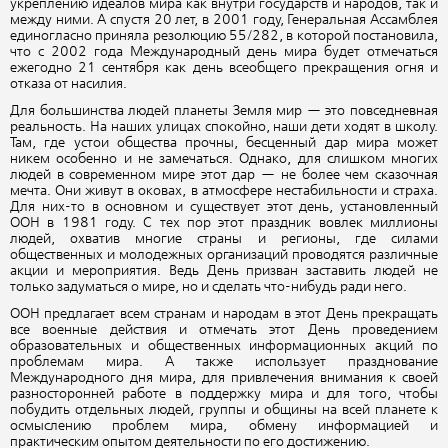
укреплению идеалов мира как внутри государств и народов, так и
между ними. А спустя 20 лет, в 2001 году, Генеральная Ассамблея
единогласно приняла резолюцию 55/282, в которой постановила,
что с 2002 года Международный день мира будет отмечаться
ежегодно 21 сентября как день всеобщего прекращения огня и
отказа от насилия.
Для большинства людей планеты Земля мир — это повседневная
реальность. На наших улицах спокойно, наши дети ходят в школу.
Там, где устои общества прочны, бесценный дар мира может
никем особенно и не замечаться. Однако, для слишком многих
людей в современном мире этот дар — не более чем сказочная
мечта. Они живут в оковах, в атмосфере нестабильности и страха.
Для них-то в основном и существует этот день, установленный
ООН в 1981 году. С тех пор этот праздник вовлек миллионы
людей, охватив многие страны и регионы, где силами
общественных и молодежных организаций проводятся различные
акции и мероприятия. Ведь День призван заставить людей не
только задуматься о мире, но и сделать что-нибудь ради него.
ООН предлагает всем странам и народам в этот День прекращать
все военные действия и отмечать этот День проведением
образовательных и общественных информационных акций по
проблемам мира. А также использует празднование
Международного дня мира, для привлечения внимания к своей
разносторонней работе в поддержку мира и для того, чтобы
побудить отдельных людей, группы и общины на всей планете к
осмыслению проблем мира, обмену информацией и
практическим опытом деятельности по его достижению.