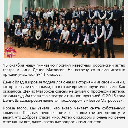
15 октября нашу гимназию посетил известный российский актёр
театра и кино Денис Матросов. На встречу со знаменитостью
пришли учащиеся 9-11 классов.
Денис Владимирович поделился с нами историями из своей жизни,
которые были смешными, но в то же время и поучительными. Как
оказалось, Денис Матросов совсем не думал о профессии актера,
но сама судьба свела его с театром и киноиндустрией. С 2016 года
Денис Владимирович является продюсером в «Театре Матросова».
Кроме этого, мы узнали, что актёр мечтает снять собственную
комедию. Главным человеческим качеством считает доброту, и
верит, что доброта спасет мир. Актер с юмором и очень искренне
отвечал на все, даже каверзные вопросы гимназистов.