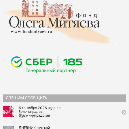
СПЕШИМ СООБЩИТЬ
6 сентября 2026 года в г.
Зеленоградск
(Калининградская
область) состоится IX
Всероссийский
фестиваль авторской
ДНЕВНИК детской