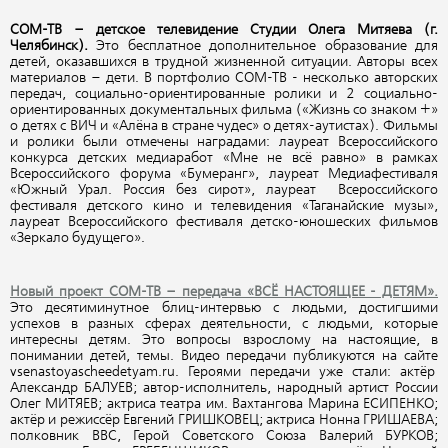
СОМ-ТВ – детское телевидение Студии Олега Митяева (г.
Челябинск).
Это бесплатное дополнительное образование для
детей, оказавшихся в трудной жизненной ситуации. Авторы всех
материалов – дети. В портфолио СОМ-ТВ - несколько авторских
передач, социально-ориентированные ролики и 2 социально-
ориентированных документальных фильма («Жизнь со знаком +»
о детях с ВИЧ и «Алёна в стране чудес» о детях-аутистах). Фильмы
и ролики были отмечены наградами: лауреат Всероссийского
конкурса детских медиаработ «Мне не всё равно» в рамках
Всероссийского форума «Бумеранг», лауреат Медиафестиваля
«Южный Урал. Россия без сирот», лауреат Всероссийского
фестиваля детского кино и телевидения «Таганайские музы»,
лауреат Всероссийского фестиваля детско-юношеских фильмов
«Зеркало будущего».
Новый проект СОМ-ТВ – передача «ВСЁ НАСТОЯЩЕЕ - ДЕТЯМ».
Это десятиминутное блиц-интервью с людьми, достигшими
успехов в разных сферах деятельности, с людьми, которые
интересны детям. Это вопросы взрослому на настоящие, в
понимании детей, темы. Видео передачи публикуются на сайте
vsenastoyascheedetyam.ru. Героями передачи уже стали: актёр
Александр БАЛУЕВ; автор-исполнитель, народный артист России
Олег МИТЯЕВ; актриса театра им. Вахтангова Марина ЕСИПЕНКО;
актёр и режиссёр Евгений ГРИШКОВЕЦ; актриса Нонна ГРИШАЕВА;
полковник ВВС, Герой Советского Союза Валерий БУРКОВ;