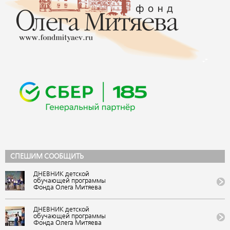
СПЕШИМ СООБЩИТЬ
ДНЕВНИК детской
обучающей программы
Фонда Олега Митяева
«Мировые песни» на
фестивале авторской
музыки и поэзии «U-235.
ДНЕВНИК детской
Новые песни» от проекта
обучающей программы
«Школа Росатома» в ВДЦ
Фонда Олега Митяева
«Орленок»
«Мировые песни» на