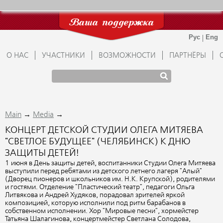
Ваша поддержка
О НАС
УЧАСТНИКИ
ВОЗМОЖНОСТИ
ПАРТНЁРЫ
→
→
Main
Media
КОНЦЕРТ ДЕТСКОЙ СТУДИИ ОЛЕГА МИТЯЕВА
"СВЕТЛОЕ БУДУЩЕЕ" (ЧЕЛЯБИНСК) К ДНЮ
ЗАЩИТЫ ДЕТЕЙ!
1 июня в День защиты детей, воспитанники Студии Олега Митяева
выступили перед ребятами из детского летнего лагеря "Алый"
(Дворец пионеров и школьников им. Н.К. Крупской), родителями
и гостями. Отделение "Пластический театр", педагоги Ольга
Литвякова и Андрей Худяков, порадовал зрителей яркой
композицией, которую исполнили под ритм барабанов в
собственном исполнении. Хор "Мировые песни", хормейстер
Татьяна Шалагинова, концертмейстер Светлана Солодова,