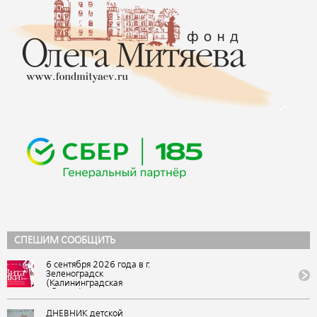
СПЕШИМ СООБЩИТЬ
6 сентября 2026 года в г.
Зеленоградск
(Калининградская
область) состоится IX
Всероссийский
фестиваль авторской
ДНЕВНИК детской