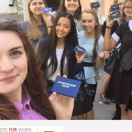
OTE
WORK
FOR