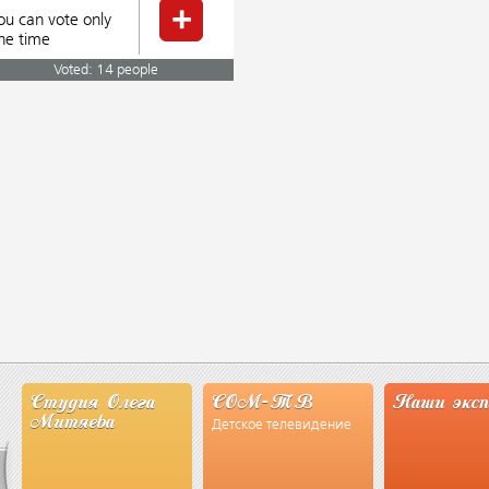
ou can vote only
ne time
Voted: 14 people
тудия Олега
СОМ-ТВ
Наши эксперты
итяева
Детское телевидение