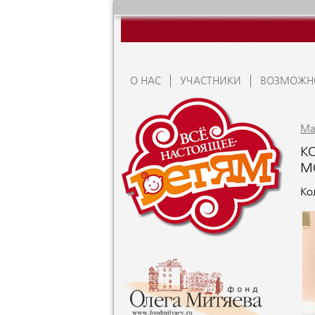
О НАС
УЧАСТНИКИ
ВОЗМОЖН
Ma
К
М
Ко