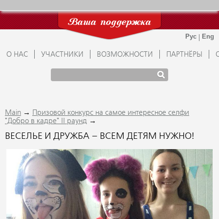
Ваша поддержка
О НАС
УЧАСТНИКИ
ВОЗМОЖНОСТИ
ПАРТНЁРЫ
→
Main
Призовой конкурс на самое интересное селфи
→
"Добро в кадре" II раунд
ВЕСЕЛЬЕ И ДРУЖБА – ВСЕМ ДЕТЯМ НУЖНО!