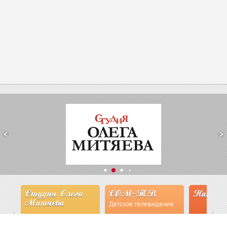
Студия Олега
СОМ-ТВ
Наши э
Митяева
Детское телевидение