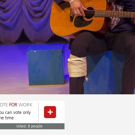
OTE
WORK
FOR
ou can vote only
ne time
Voted: 8 people