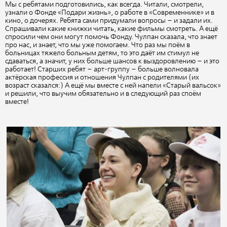
Мы с ребятами подготовились, как всегда. Читали, смотрели,
узнали о Фонде «Подари жизнь», о работе в «Современнике» и в
кино, о дочерях. Ребята сами придумали вопросы – и задали их.
Спрашивали какие книжки читать, какие фильмы смотреть. А ещё
спросили чем они могут помочь Фонду. Чулпан сказала, что знает
про нас, и знает, что мы уже помогаем. Что раз мы поём в
больницах тяжело больным детям, то это даёт им стимул не
сдаваться, а значит, у них больше шансов к выздоровлению – и это
работает! Старших ребят – арт-группу – больше волновала
актёрская профессия и отношения Чулпан с родителями (их
возраст сказался:) А ещё мы вместе с ней напели «Старый вальсок»
и решили, что выучим обязательно и в следующий раз споём
вместе!