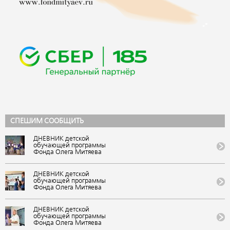
СПЕШИМ СООБЩИТЬ
ДНЕВНИК детской
обучающей программы
Фонда Олега Митяева
«Мировые песни» на
фестивале авторской
музыки и поэзии «U-235.
ДНЕВНИК детской
Новые песни» от проекта
обучающей программы
«Школа Росатома» в ВДЦ
Фонда Олега Митяева
«Орленок»
«Мировые песни» на
(Краснодарский край).
фестивале авторской
VIII публикация
музыки и поэзии «U-235.
ДНЕВНИК детской
Новые песни» от проекта
обучающей программы
«Школа Росатома» в ВДЦ
Фонда Олега Митяева
«Орленок»
«Мировые песни» на