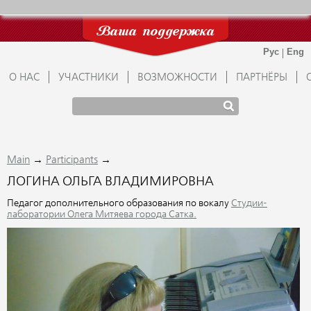
Ваша поддержка
О НАС
УЧАСТНИКИ
ВОЗМОЖНОСТИ
ПАРТНЁРЫ
→
→
Main
Participants
ЛОГИНА ОЛЬГА ВЛАДИМИРОВНА
Педагог дополнительного образования по вокалу
Студии-
лаборатории Олега Митяева города Сатка.